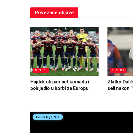
Povezane
objave
SPORT
SPORT
Hajduk utrpao pet komada i
Zlatko Dalić
pobijedio u borbi za Europu
seli nakon “