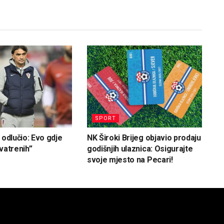
SPORT
 odlučio: Evo gdje
NK Široki Brijeg objavio prodaju
vatrenih”
godišnjih ulaznica: Osigurajte
svoje mjesto na Pecari!