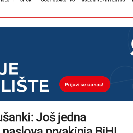
VIJESTI
SPORT
GOSPODARSTVO
KOLUMNE / INTERVJU
šanki: Još jedna
d naslova prvakinja BiH!