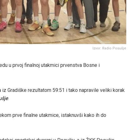
Izvor: Radio Posušje
du u prvoj finalnoj utakmici prvenstva Bosne i
z Gradiške rezultatom 59:51 i tako napravile veliki korak
ušje
.
ijekom prve finalne utakmice, istaknuvši kako ih do