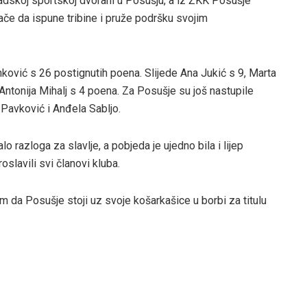
radskoj sportskoj dvorani u Posušju, a iz ŽKK Posušje
jače da ispune tribine i pruže podršku svojim
nković s 26 postignutih poena. Slijede Ana Jukić s 9, Marta
 Antonija Mihalj s 4 poena. Za Posušje su još nastupile
 Pavković i Anđela Sabljo.
 razloga za slavlje, a pobjeda je ujedno bila i lijep
slavili svi članovi kluba.
m da Posušje stoji uz svoje košarkašice u borbi za titulu