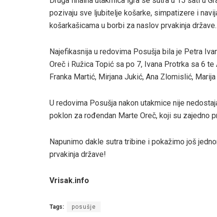
Druga finalna utakmica igra se sutra u 15 sati u G
pozivaju sve ljubitelje košarke, simpatizere i navi
košarkašicama u borbi za naslov prvakinja države.
Najefikasnija u redovima Posušja bila je Petra Iva
Oreč i Ružica Topić sa po 7, Ivana Protrka sa 6 te
Franka Martić, Mirjana Jukić, Ana Zlomislić, Marija
U redovima Posušja nakon utakmice nije nedostajalo
poklon za rođendan Marte Oreč, koji su zajedno pro
Napunimo dakle sutra tribine i pokažimo još jedno
prvakinja države!
Vrisak.info
Tags:
posušje