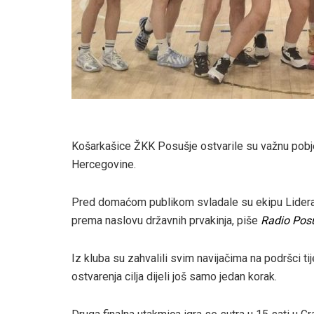
Košarkašice ŽKK Posušje ostvarile su važnu pobje
Hercegovine.
Pred domaćom publikom svladale su ekipu Lidera i
prema naslovu državnih prvakinja, piše
Radio Pos
Iz kluba su zahvalili svim navijačima na podršci t
ostvarenja cilja dijeli još samo jedan korak.