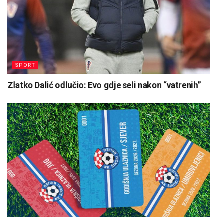
SPORT
Zlatko Dalić odlučio: Evo gdje seli nakon “vatrenih”