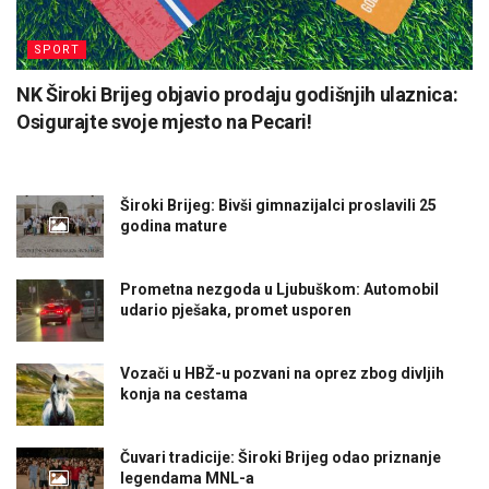
SPORT
NK Široki Brijeg objavio prodaju godišnjih ulaznica:
Osigurajte svoje mjesto na Pecari!
Široki Brijeg: Bivši gimnazijalci proslavili 25
godina mature
Prometna nezgoda u Ljubuškom: Automobil
udario pješaka, promet usporen
Vozači u HBŽ-u pozvani na oprez zbog divljih
konja na cestama
Čuvari tradicije: Široki Brijeg odao priznanje
legendama MNL-a