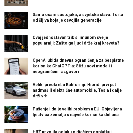
Samo osam sastojaka, a svjetska slava: Torta
od šljiva koja je osvojila generacije
Ovaj jednostavan trik s limunom sve je
popularniji: Zašto ga ljudi drže kraj kreveta?
OpenAI ukida dnevna ograničenja za besplatne
korisnike ChatGPT-a: Stižu novi modeli i
neograničeni razgovori
Veliki preokret u Kaliforniji: Hibridi prvi put
nadmašili električne automobile, Tesla i dalje
drži vrh
Pušenje i dalje veliki problem u EU: Objavljena
ljestvica zemalja s najviše korisnika duhana
HBŽ usvojila odluku o dječjem doplatku i