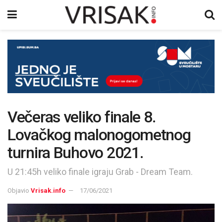
Večeras veliko finale 8.
Lovačkog malonogometnog
turnira Buhovo 2021.
U 21:45h veliko finale igraju Grab - Dream Team.
Objavio
Vrisak.info
17/06/2021