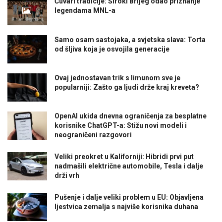
Čuvari tradicije: Široki Brijeg odao priznanje
legendama MNL-a
Samo osam sastojaka, a svjetska slava: Torta
od šljiva koja je osvojila generacije
Ovaj jednostavan trik s limunom sve je
popularniji: Zašto ga ljudi drže kraj kreveta?
OpenAI ukida dnevna ograničenja za besplatne
korisnike ChatGPT-a: Stižu novi modeli i
neograničeni razgovori
Veliki preokret u Kaliforniji: Hibridi prvi put
nadmašili električne automobile, Tesla i dalje
drži vrh
Pušenje i dalje veliki problem u EU: Objavljena
ljestvica zemalja s najviše korisnika duhana