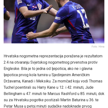
Foto: Hina
Hrvatska nogometna reprezentacija poražena je rezultatom
2:4 na otvaranju Svjetskog nogometnog prvenstva protiv
Engleske. Bila je to jedna od ljepotica, ako ne i glavna
ljepotica prvog kola turnira u Sjedinjenim Američkim
Državama, Kanadi i Meksiku. Za momčad koju vodi Thomas
Tuchel poentirali su Harry Kane u 12. i 42. minuti, Jude
Bellingham u 47. minuti te Marcus Rashford u 85. minuti, dok
su za Hrvatsku pogotke postizali Martin Baturina u 36. te
Petar Musa u petoj minuti sudačke nadoknade prvog