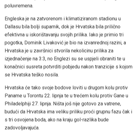
poluvremena.
Engleska je na zatvorenom i klimatiziranom stadionu u
Dallasu bila bolji suparnik, dok je Hrvatska bila prilično
efektivna u iskorištavanju svojih prilika. Iako je primio tri
pogotka, Dominik Livaković je bio na izvanrednoj razini, a
Hrvatska je u završnici stvorila nekolicinu prilika za
izjednačenje na 3:3, no Englezi su se uspjeli obraniti te u
konačnici susreta potvrditi pobjedu nakon tranzicije s kojom
se Hrvatska teško nosila.
Hrvatska će tako svoje bodove loviti u drugom kolu protiv
Paname u Torontu 22. lipnja te u trećem kolu protiv Gane u
Philadelphiji 27. lipnja. Ništa još nije gotovo za vatrene,
budući da Hrvatska ima veliku priliku proći grupnu fazu čak i
s tri osvojena boda, ako na kraju gol-razlika bude
zadovoljavajuća.