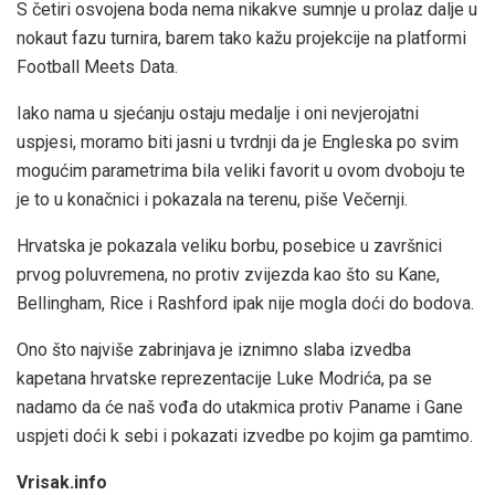
S četiri osvojena boda nema nikakve sumnje u prolaz dalje u
nokaut fazu turnira, barem tako kažu projekcije na platformi
Football Meets Data.
Iako nama u sjećanju ostaju medalje i oni nevjerojatni
uspjesi, moramo biti jasni u tvrdnji da je Engleska po svim
mogućim parametrima bila veliki favorit u ovom dvoboju te
je to u konačnici i pokazala na terenu, piše Večernji.
Hrvatska je pokazala veliku borbu, posebice u završnici
prvog poluvremena, no protiv zvijezda kao što su Kane,
Bellingham, Rice i Rashford ipak nije mogla doći do bodova.
Ono što najviše zabrinjava je iznimno slaba izvedba
kapetana hrvatske reprezentacije Luke Modrića, pa se
nadamo da će naš vođa do utakmica protiv Paname i Gane
uspjeti doći k sebi i pokazati izvedbe po kojim ga pamtimo.
Vrisak.info