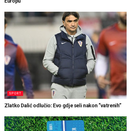
Europu
SPORT
Zlatko Dalić odlučio: Evo gdje seli nakon “vatrenih”