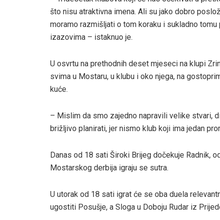
što nisu atraktivna imena. Ali su jako dobro poslo
moramo razmišljati o tom koraku i sukladno tomu po
izazovima – istaknuo je.
U osvrtu na prethodnih deset mjeseci na klupi Zrin
svima u Mostaru, u klubu i oko njega, na gostopri
kuće.
– Mislim da smo zajedno napravili velike stvari, dig
brižljivo planirati, jer nismo klub koji ima jedan 
Danas od 18 sati Široki Brijeg dočekuje Radnik, od 
Mostarskog derbija igraju se sutra.
U utorak od 18 sati igrat će se oba duela relevan
ugostiti Posušje, a Sloga u Doboju Rudar iz Prijed