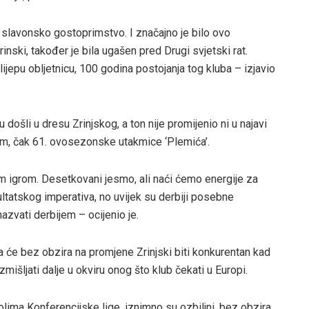
 slavonsko gostoprimstvo. I značajno je bilo ovo
rinski, također je bila ugašen pred Drugi svjetski rat.
lijepu obljetnicu, 100 godina postojanja tog kluba – izjavio
 došli u dresu Zrinjskog, a ton nije promijenio ni u najavi
m, čak 61. ovosezonske utakmice ‘Plemića’.
m igrom. Desetkovani jesmo, ali naći ćemo energije za
ultatskog imperativa, no uvijek su derbiji posebne
zvati derbijem – ocijenio je.
a će bez obzira na promjene Zrinjski biti konkurentan kad
razmišljati dalje u okviru onog što klub čekati u Europi.
olima Konferencijske lige, iznimno su ozbiljni, bez obzira