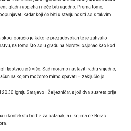
ženi, gladni uspjeha i neće biti ugodno. Prema tome,
punjavati kadar koji će biti u stanju nositi se s takvim
jskog, poručio je kako je prezadovoljan te je zahvalio
mstvu, na tome što se u gradu na Neretvi osjećao kao kod
li ljestvicu još više. Sad moramo nastaviti raditi vrijedno,
proračun na kojem možemo mirno spavati – zaključio je.
20.30 igraju Sarajevo i Željezničar, a još dva susreta prije
tna u kontekstu borbe za ostanak, a u kojima će Borac
ora.