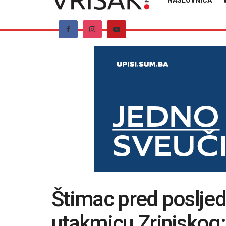
NASLOVNICA
Štimac pred posljed
utakmicu Zrinjskog: