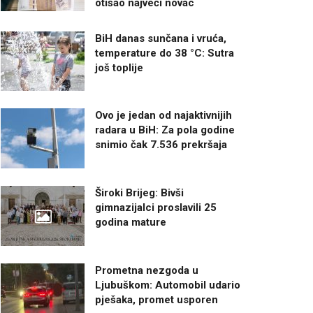
otišao najveći novac
BiH danas sunčana i vruća,
temperature do 38 °C: Sutra
još toplije
Ovo je jedan od najaktivnijih
radara u BiH: Za pola godine
snimio čak 7.536 prekršaja
Široki Brijeg: Bivši
gimnazijalci proslavili 25
godina mature
Prometna nezgoda u
Ljubuškom: Automobil udario
pješaka, promet usporen