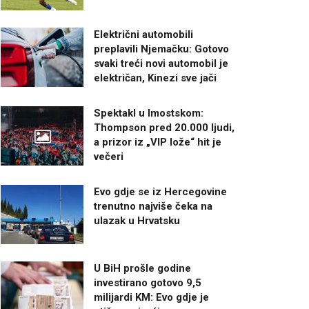
Električni automobili
preplavili Njemačku: Gotovo
svaki treći novi automobil je
električan, Kinezi sve jači
Spektakl u Imostskom:
Thompson pred 20.000 ljudi,
a prizor iz „VIP lože“ hit je
večeri
Evo gdje se iz Hercegovine
trenutno najviše čeka na
ulazak u Hrvatsku
U BiH prošle godine
investirano gotovo 9,5
milijardi KM: Evo gdje je