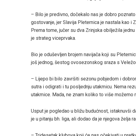
– Bilo je predivno, dočekalo nas je dobro poznato
gostovanje, jer Slavija Pleternica je nastala kao i Z
Prema tome, jučer su dva Zrinjska obilježila jednu 
je strateg viceprvaka.
Bio je oduševljen brojem navijača koji su Pleternicu
još jednog, šestog ovosezonskog sraza s Veležo
– Lijepo bi bilo završiti sezonu pobjedom i dobro
sutra i odigrati i tu posljednju utakmicu. Nema rez
utakmice. Mada, ne znam koliko to više možemo na
Usput je pogledao u bližu budućnost, istaknuvši d
je u pitanju bh. liga, ali dodao da je njegova želja 
– Tridesetak klubova koji će nas očekivati u pretk