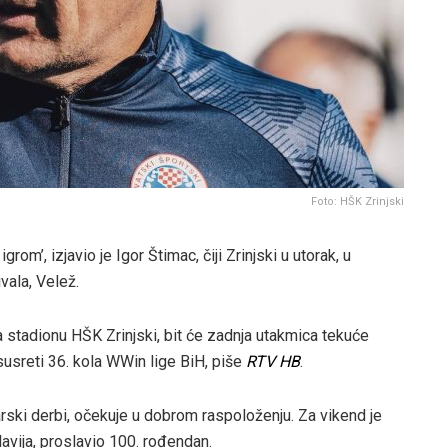
Foto: HŠK Zrinjski
om’, izjavio je Igor Štimac, čiji Zrinjski u utorak, u
vala, Velež.
 stadionu HŠK Zrinjski, bit će zadnja utakmica tekuće
susreti 36. kola WWin lige BiH, piše
RTV HB
.
rski derbi, očekuje u dobrom raspoloženju. Za vikend je
avija, proslavio 100. rođendan.