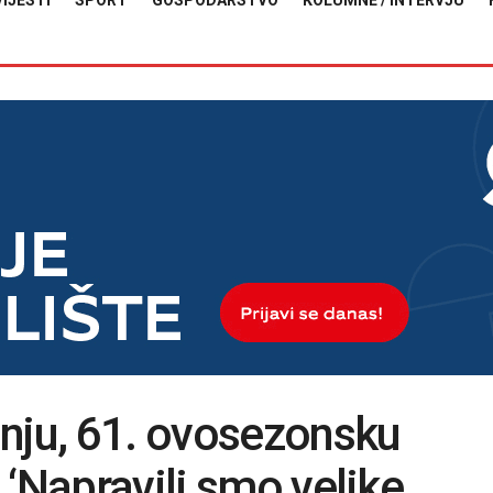
VIJESTI
SPORT
GOSPODARSTVO
KOLUMNE / INTERVJU
nju, 61. ovosezonsku
 ‘Napravili smo velike