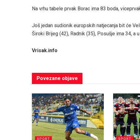
Na vrhu tabele prvak Borac ima 83 boda, viceprvak
Još jedan sudionik europskih natjecanja bit će Vele
Široki Brijeg (42), Radnik (35), Posušje ima 34, a
Vrisak.info
Povezane
objave
SPORT
SPORT