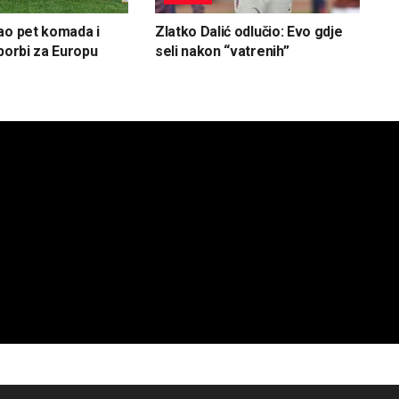
ao pet komada i
Zlatko Dalić odlučio: Evo gdje
 borbi za Europu
seli nakon “vatrenih”