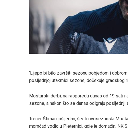
‘Lijepo bi bilo završiti sezonu pobjedom i dobrom igr
posljednjoj utakmici sezone, dočekuje gradskog ri
Mostarski derbi, na rasporedu danas od 19 sati na
sezone, a nakon što se danas odigraju posljednji 
Trener Štimac još jedan, šesti ovosezonski Mosta
momčad vodio u Pleternici, gdje je domaćin, NK Sl