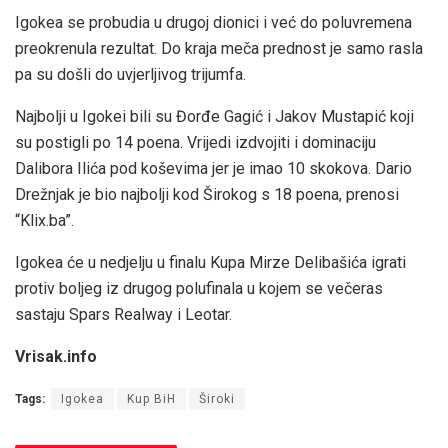
Igokea se probudia u drugoj dionici i već do poluvremena
preokrenula rezultat. Do kraja meča prednost je samo rasla
pa su došli do uvjerljivog trijumfa.
Najbolji u Igokei bili su Đorđe Gagić i Jakov Mustapić koji
su postigli po 14 poena. Vrijedi izdvojiti i dominaciju
Dalibora Ilića pod koševima jer je imao 10 skokova. Dario
Drežnjak je bio najbolji kod Širokog s 18 poena, prenosi
“Klix.ba”.
Igokea će u nedjelju u finalu Kupa Mirze Delibašića igrati
protiv boljeg iz drugog polufinala u kojem se večeras
sastaju Spars Realway i Leotar.
Vrisak.info
Tags:
Igokea
Kup BiH
Široki