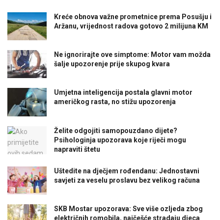
Kreće obnova važne prometnice prema Posušju i
Aržanu, vrijednost radova gotovo 2 milijuna KM
Ne ignorirajte ove simptome: Motor vam možda
šalje upozorenje prije skupog kvara
Umjetna inteligencija postala glavni motor
američkog rasta, no stižu upozorenja
Želite odgojiti samopouzdano dijete?
Psihologinja upozorava koje riječi mogu
napraviti štetu
Uštedite na dječjem rođendanu: Jednostavni
savjeti za veselu proslavu bez velikog računa
SKB Mostar upozorava: Sve više ozljeda zbog
električnih romobila, najčešće stradaju djeca