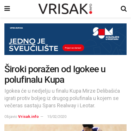
Široki poražen od Igokee u
polufinalu Kupa
Igokea će u nedjelju u finalu Kupa Mirze Delibašića
igrati protiv boljeg iz drugog polufinala u kojem se
večeras sastaju Spars Realway i Leotar.
Objavio
Vrisak.info
15/02/2020