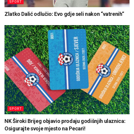
SPORT
Zlatko Dalić odlučio: Evo gdje seli nakon “vatrenih”
SPORT
NK Široki Brijeg objavio prodaju godišnjih ulaznica:
Osigurajte svoje mjesto na Pecari!