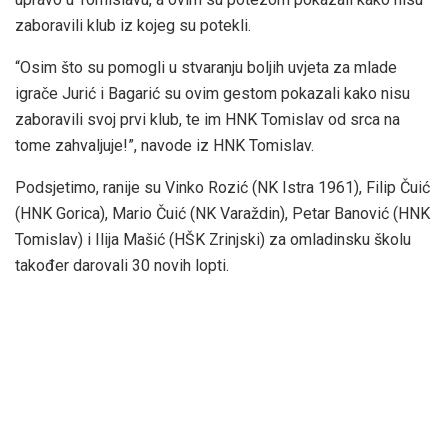
zaboravili klub iz kojeg su potekli.
“Osim što su pomogli u stvaranju boljih uvjeta za mlade
igrače Jurić i Bagarić su ovim gestom pokazali kako nisu
zaboravili svoj prvi klub, te im HNK Tomislav od srca na
tome zahvaljuje!”, navode iz HNK Tomislav.
Podsjetimo, ranije su Vinko Rozić (NK Istra 1961), Filip Čuić
(HNK Gorica), Mario Čuić (NK Varaždin), Petar Banović (HNK
Tomislav) i Ilija Mašić (HŠK Zrinjski) za omladinsku školu
također darovali 30 novih lopti.