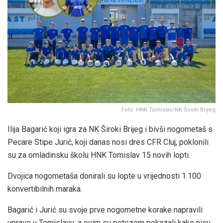
Foto: HNK Tomislav/NK Široki Brijeg
Ilija Bagarić koji igra za NK Široki Brijeg i bivši nogometaš s
Pecare Stipe Jurić, koji danas nosi dres CFR Cluj, poklonili
su za omladinsku školu HNK Tomislav 15 novih lopti.
Dvojica nogometaša donirali su lopte u vrijednosti 1.100
konvertibilnih maraka.
Bagarić i Jurić su svoje prve nogometne korake napravili
upravo u Tomislavu, a ovim su potezom pokazali kako nisu