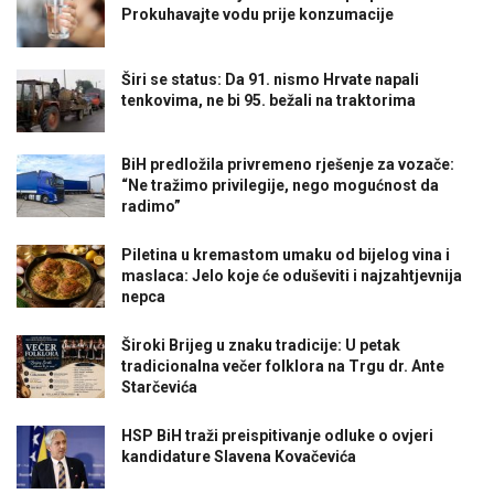
Prokuhavajte vodu prije konzumacije
Širi se status: Da 91. nismo Hrvate napali
tenkovima, ne bi 95. bežali na traktorima
BiH predložila privremeno rješenje za vozače:
“Ne tražimo privilegije, nego mogućnost da
radimo”
Piletina u kremastom umaku od bijelog vina i
maslaca: Jelo koje će oduševiti i najzahtjevnija
nepca
Široki Brijeg u znaku tradicije: U petak
tradicionalna večer folklora na Trgu dr. Ante
Starčevića
HSP BiH traži preispitivanje odluke o ovjeri
kandidature Slavena Kovačevića