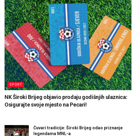
SPORT
NK Široki Brijeg objavio prodaju godišnjih ulaznica:
Osigurajte svoje mjesto na Pecari!
Čuvari tradicije: Široki Brijeg odao priznanje
legendama MNL-a