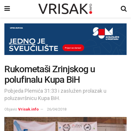
Rukometaši Zrinjskog u
polufinalu Kupa BiH
Pobjeda Plemića 31:33 i zaslužen prolazak u
poluzavršnicu Kupa BiH.
Objavio
Vrisak.info
26/04/2018