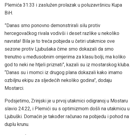
Plemića 31:33 i zaslužen prolazak u poluzavršnicu Kupa
BiH.
”Danas smo ponovno demonstrirali silu protiv
hercegovačkog rivala vodivši i deset razlike u nekoliko
navrata! Bila je to treća pobjeda u četiri utakmice ove
sezone protiv Ljubušaka čime smo dokazali da smo
trenutno u međusobnim omjerima za klasu bolji, ma koliko
god to neki ne htjeli priznati”, kazali su iz mostarskog kluba.
“Danas su i momci iz drugog plana dokazali kako imamo
ozbiljnu ekipu za sljedećih nekoliko godina”, dodaju
Mostarci.
Podsjetimo, Zrinjski je u prvoj utakmici odigranoj u Mostaru
slavio 24:22, i Plemići su s optimizmom došli na utakmicu u
Ljubuški. Domaćin je također računao na pobjedu i pohod na
duplu krunu.