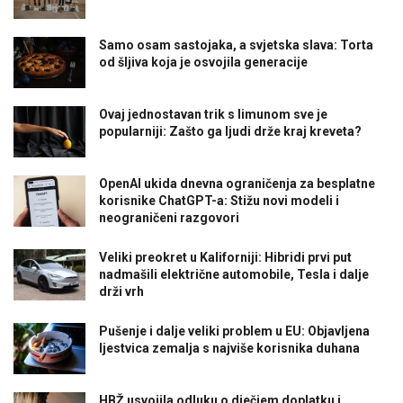
Samo osam sastojaka, a svjetska slava: Torta
od šljiva koja je osvojila generacije
Ovaj jednostavan trik s limunom sve je
popularniji: Zašto ga ljudi drže kraj kreveta?
OpenAI ukida dnevna ograničenja za besplatne
korisnike ChatGPT-a: Stižu novi modeli i
neograničeni razgovori
Veliki preokret u Kaliforniji: Hibridi prvi put
nadmašili električne automobile, Tesla i dalje
drži vrh
Pušenje i dalje veliki problem u EU: Objavljena
ljestvica zemalja s najviše korisnika duhana
HBŽ usvojila odluku o dječjem doplatku i