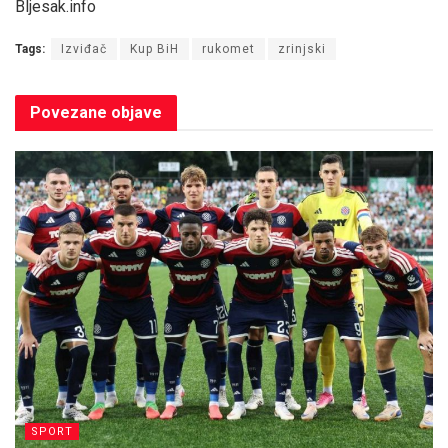
Bljesak.info
Tags:
Izviđač
Kup BiH
rukomet
zrinjski
Povezane
objave
SPORT