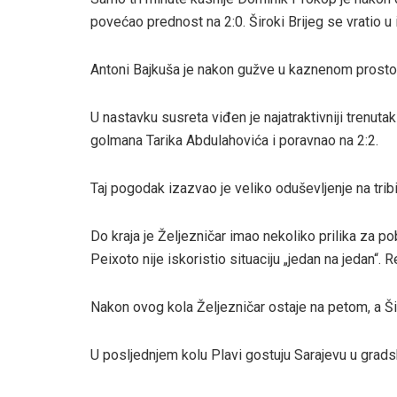
povećao prednost na 2:0. Široki Brijeg se vratio u
Antoni Bajkuša je nakon gužve u kaznenom prostoru
U nastavku susreta viđen je najatraktivniji trenutak
golmana Tarika Abdulahovića i poravnao na 2:2.
Taj pogodak izazvao je veliko oduševljenje na tri
Do kraja je Željezničar imao nekoliko prilika za p
Peixoto nije iskoristio situaciju „jedan na jedan“. 
Nakon ovog kola Željezničar ostaje na petom, a Š
U posljednjem kolu Plavi gostuju Sarajevu u grads