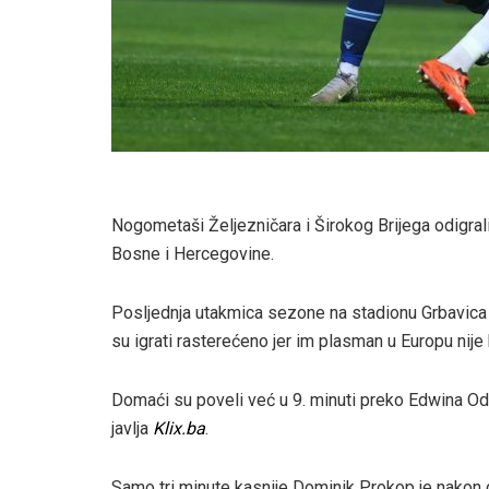
Nogometaši Željezničara i Širokog Brijega odigral
Bosne i Hercegovine.
Posljednja utakmica sezone na stadionu Grbavica do
su igrati rasterećeno jer im plasman u Europu nije 
Domaći su poveli već u 9. minuti preko Edwina Odi
javlja
Klix.ba
.
Samo tri minute kasnije Dominik Prokop je nakon du