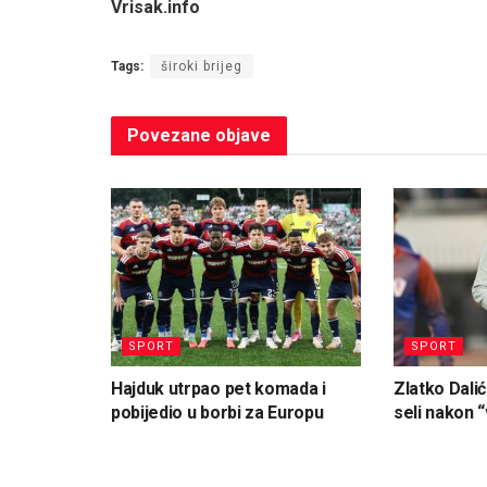
Vrisak.info
Tags:
široki brijeg
Povezane
objave
SPORT
SPORT
Hajduk utrpao pet komada i
Zlatko Dalić
pobijedio u borbi za Europu
seli nakon “