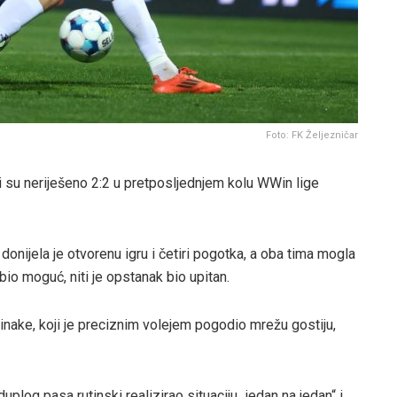
Foto: FK Željezničar
i su neriješeno 2:2 u pretposljednjem kolu WWin lige
nijela je otvorenu igru i četiri pogotka, a oba tima mogla
bio moguć, niti je opstanak bio upitan.
nake, koji je preciznim volejem pogodio mrežu gostiju,
plog pasa rutinski realizirao situaciju „jedan na jedan“ i