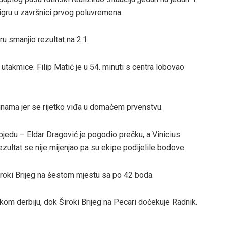
 igru u završnici prvog poluvremena.
 smanjio rezultat na 2:1.
 utakmice. Filip Matić je u 54. minuti s centra lobovao
binama jer se rijetko viđa u domaćem prvenstvu.
objedu – Eldar Dragović je pogodio prečku, a Vinicius
Rezultat se nije mijenjao pa su ekipe podijelile bodove.
iroki Brijeg na šestom mjestu sa po 42 boda.
kom derbiju, dok Široki Brijeg na Pecari dočekuje Radnik.