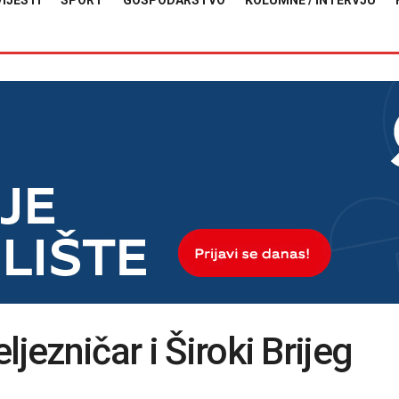
VIJESTI
SPORT
GOSPODARSTVO
KOLUMNE / INTERVJU
jezničar i Široki Brijeg