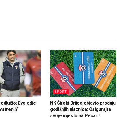
SPORT
 odlučio: Evo gdje
NK Široki Brijeg objavio prodaju
vatrenih”
godišnjih ulaznica: Osigurajte
svoje mjesto na Pecari!