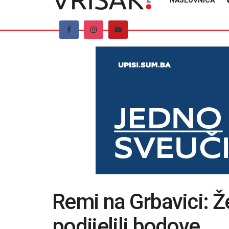
NASLOVNICA
Remi na Grbavici: Žel
podijelili bodove