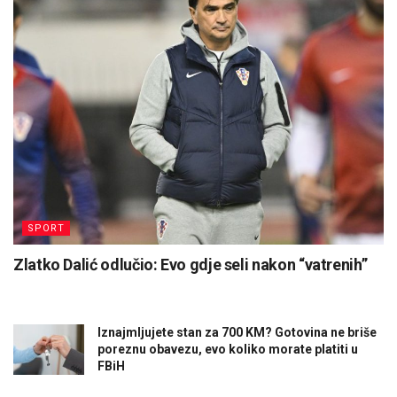
SPORT
Zlatko Dalić odlučio: Evo gdje seli nakon “vatrenih”
Iznajmljujete stan za 700 KM? Gotovina ne briše
poreznu obavezu, evo koliko morate platiti u
FBiH