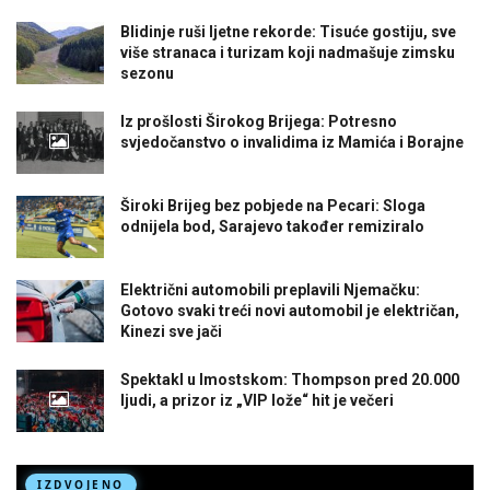
Blidinje ruši ljetne rekorde: Tisuće gostiju, sve
više stranaca i turizam koji nadmašuje zimsku
sezonu
Iz prošlosti Širokog Brijega: Potresno
svjedočanstvo o invalidima iz Mamića i Borajne
Široki Brijeg bez pobjede na Pecari: Sloga
odnijela bod, Sarajevo također remiziralo
Električni automobili preplavili Njemačku:
Gotovo svaki treći novi automobil je električan,
Kinezi sve jači
Spektakl u Imostskom: Thompson pred 20.000
ljudi, a prizor iz „VIP lože“ hit je večeri