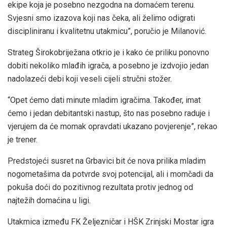
ekipe koja je posebno nezgodna na domaćem terenu.
Svjesni smo izazova koji nas čeka, ali želimo odigrati
discipliniranu i kvalitetnu utakmicu”, poručio je Milanović.
Strateg Širokobriježana otkrio je i kako će priliku ponovno
dobiti nekoliko mlađih igrača, a posebno je izdvojio jedan
nadolazeći debi koji veseli cijeli stručni stožer.
“Opet ćemo dati minute mladim igračima. Također, imat
ćemo i jedan debitantski nastup, što nas posebno raduje i
vjerujem da će momak opravdati ukazano povjerenje”, rekao
je trener.
Predstojeći susret na Grbavici bit će nova prilika mladim
nogometašima da potvrde svoj potencijal, ali i momčadi da
pokuša doći do pozitivnog rezultata protiv jednog od
najtežih domaćina u ligi.
Utakmica između FK Željezničar i HŠK Zrinjski Mostar igra