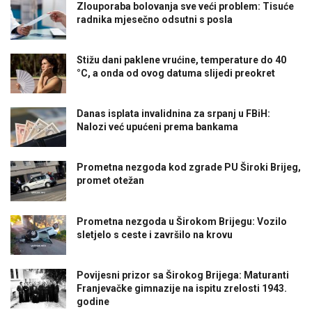
Zlouporaba bolovanja sve veći problem: Tisuće
radnika mjesečno odsutni s posla
Stižu dani paklene vrućine, temperature do 40
°C, a onda od ovog datuma slijedi preokret
Danas isplata invalidnina za srpanj u FBiH:
Nalozi već upućeni prema bankama
Prometna nezgoda kod zgrade PU Široki Brijeg,
promet otežan
Prometna nezgoda u Širokom Brijegu: Vozilo
sletjelo s ceste i završilo na krovu
Povijesni prizor sa Širokog Brijega: Maturanti
Franjevačke gimnazije na ispitu zrelosti 1943.
godine