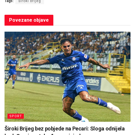
Tags:
široki brijeg
Povezane
objave
SPORT
Široki Brijeg bez pobjede na Pecari: Sloga odnijela