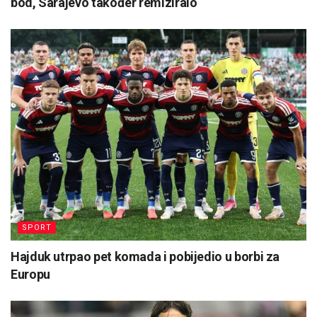
bod, Sarajevo također remiziralo
SPORT
Hajduk utrpao pet komada i pobijedio u borbi za
Europu