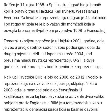
Rođen je 11. rujna 1968. u Splitu, a kao igrač bio je branič
koji je ostavio trag u Hajduku, Karlsruheru, West Hamu i
Evertonu. Za hrvatsku reprezentaciju odigrao je 44 utakmice
i postigao tri gola te je bio važan dio momčadi koja je
osvojila broncu na Svjetskom prvenstvu 1998. u Francuskoj.
Trenersku karijeru započeo je u Hajduku 2001. godine, gdje
je već u prvoj ozbiljnoj sezoni uspio podići igru i doći do
drugog mjesta u HNL-u. Uspon mu kreće 2004., kad
preuzima mladu hrvatsku reprezentaciju U-21, a dvije
godine kasnije postaje izbornik seniorske reprezentacije.
Na klupi Hrvatske Bilić je bio od 2006. do 2012. i vodio je
reprezentaciju na dva velika natjecanja, uključujući Euro
2008. gdje je momčad stigla do četvrtfinala. U
kvalifikacijama za taj Euro Hrvatska je ostvarila dvije velike
pobjede protiv Engleske, a Bilić je u tom razdoblju uveo u
reprezentaciju generaciju igrača koja je kasnije osvojila