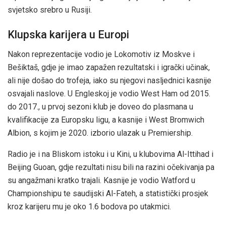
svjetsko srebro u Rusiji.
Klupska karijera u Europi
Nakon reprezentacije vodio je Lokomotiv iz Moskve i
Bešiktaš, gdje je imao zapažen rezultatski i igrački učinak,
ali nije došao do trofeja, iako su njegovi nasljednici kasnije
osvajali naslove. U Engleskoj je vodio West Ham od 2015.
do 2017., u prvoj sezoni klub je doveo do plasmana u
kvalifikacije za Europsku ligu, a kasnije i West Bromwich
Albion, s kojim je 2020. izborio ulazak u Premiership.
Radio je i na Bliskom istoku i u Kini, u klubovima Al-Ittihad i
Beijing Guoan, gdje rezultati nisu bili na razini očekivanja pa
su angažmani kratko trajali. Kasnije je vodio Watford u
Championshipu te saudijski Al-Fateh, a statistički prosjek
kroz karijeru mu je oko 1.6 bodova po utakmici.