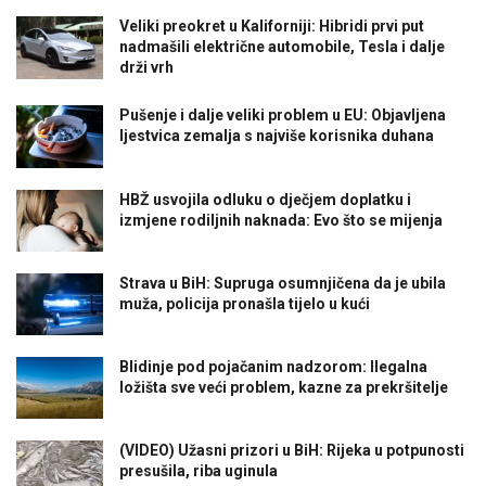
Veliki preokret u Kaliforniji: Hibridi prvi put
nadmašili električne automobile, Tesla i dalje
drži vrh
Pušenje i dalje veliki problem u EU: Objavljena
ljestvica zemalja s najviše korisnika duhana
HBŽ usvojila odluku o dječjem doplatku i
izmjene rodiljnih naknada: Evo što se mijenja
Strava u BiH: Supruga osumnjičena da je ubila
muža, policija pronašla tijelo u kući
Blidinje pod pojačanim nadzorom: Ilegalna
ložišta sve veći problem, kazne za prekršitelje
(VIDEO) Užasni prizori u BiH: Rijeka u potpunosti
presušila, riba uginula