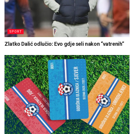
SPORT
Zlatko Dalić odlučio: Evo gdje seli nakon “vatrenih”