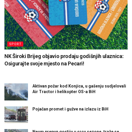
SPORT
NK Široki Brijeg objavio prodaju godišnjih ulaznica:
Osigurajte svoje mjesto na Pecari!
Aktivan požar kod Konjica, u gašenju sudjelovali
Air Tractor i helikopter OS-a BiH
Pojačan promet i gužve na izlazu iz BiH
Neum prepun gostiju u srcu sezone, traže se