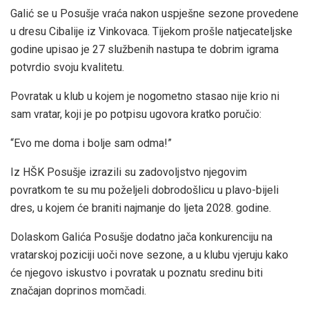
Galić se u Posušje vraća nakon uspješne sezone provedene
u dresu Cibalije iz Vinkovaca. Tijekom prošle natjecateljske
godine upisao je 27 službenih nastupa te dobrim igrama
potvrdio svoju kvalitetu.
Povratak u klub u kojem je nogometno stasao nije krio ni
sam vratar, koji je po potpisu ugovora kratko poručio:
“Evo me doma i bolje sam odma!”
Iz HŠK Posušje izrazili su zadovoljstvo njegovim
povratkom te su mu poželjeli dobrodošlicu u plavo-bijeli
dres, u kojem će braniti najmanje do ljeta 2028. godine.
Dolaskom Galića Posušje dodatno jača konkurenciju na
vratarskoj poziciji uoči nove sezone, a u klubu vjeruju kako
će njegovo iskustvo i povratak u poznatu sredinu biti
značajan doprinos momčadi.