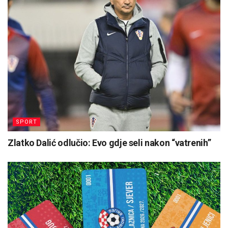
SPORT
Zlatko Dalić odlučio: Evo gdje seli nakon “vatrenih”