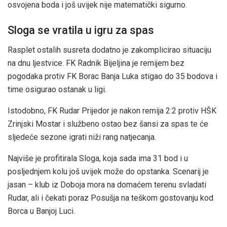
osvojena boda i još uvijek nije matematički sigurno.
Sloga se vratila u igru za spas
Rasplet ostalih susreta dodatno je zakomplicirao situaciju
na dnu ljestvice. FK Radnik Bijeljina je remijem bez
pogodaka protiv FK Borac Banja Luka stigao do 35 bodova i
time osigurao ostanak u ligi.
Istodobno, FK Rudar Prijedor je nakon remija 2:2 protiv HŠK
Zrinjski Mostar i službeno ostao bez šansi za spas te će
sljedeće sezone igrati niži rang natjecanja.
Najviše je profitirala Sloga, koja sada ima 31 bod i u
posljednjem kolu još uvijek može do opstanka. Scenarij je
jasan – klub iz Doboja mora na domaćem terenu svladati
Rudar, ali i čekati poraz Posušja na teškom gostovanju kod
Borca u Banjoj Luci.