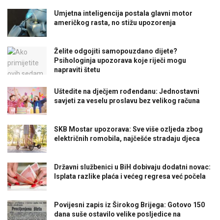
Umjetna inteligencija postala glavni motor
američkog rasta, no stižu upozorenja
Želite odgojiti samopouzdano dijete?
Psihologinja upozorava koje riječi mogu
napraviti štetu
Uštedite na dječjem rođendanu: Jednostavni
savjeti za veselu proslavu bez velikog računa
SKB Mostar upozorava: Sve više ozljeda zbog
električnih romobila, najčešće stradaju djeca
Državni službenici u BiH dobivaju dodatni novac:
Isplata razlike plaća i većeg regresa već počela
Povijesni zapis iz Širokog Brijega: Gotovo 150
dana suše ostavilo velike posljedice na