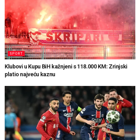
SPORT
Klubovi u Kupu BiH kažnjeni s 118.000 KM: Zrinjski
platio najveću kaznu