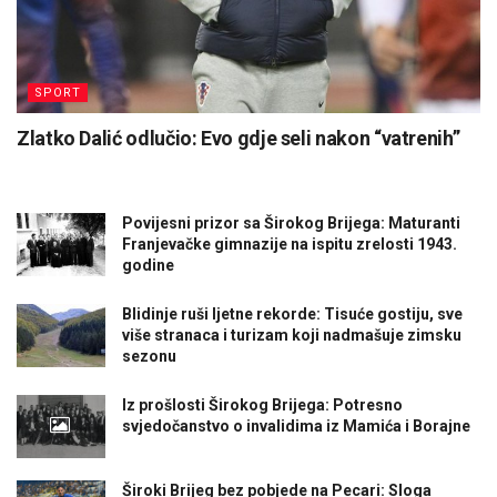
SPORT
Zlatko Dalić odlučio: Evo gdje seli nakon “vatrenih”
Povijesni prizor sa Širokog Brijega: Maturanti
Franjevačke gimnazije na ispitu zrelosti 1943.
godine
Blidinje ruši ljetne rekorde: Tisuće gostiju, sve
više stranaca i turizam koji nadmašuje zimsku
sezonu
Iz prošlosti Širokog Brijega: Potresno
svjedočanstvo o invalidima iz Mamića i Borajne
Široki Brijeg bez pobjede na Pecari: Sloga