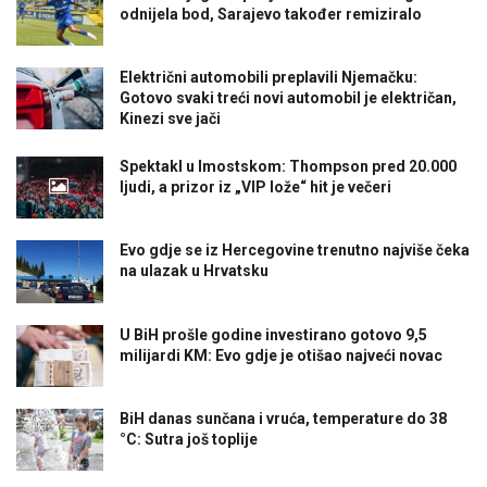
odnijela bod, Sarajevo također remiziralo
Električni automobili preplavili Njemačku:
Gotovo svaki treći novi automobil je električan,
Kinezi sve jači
Spektakl u Imostskom: Thompson pred 20.000
ljudi, a prizor iz „VIP lože“ hit je večeri
Evo gdje se iz Hercegovine trenutno najviše čeka
na ulazak u Hrvatsku
U BiH prošle godine investirano gotovo 9,5
milijardi KM: Evo gdje je otišao najveći novac
BiH danas sunčana i vruća, temperature do 38
°C: Sutra još toplije