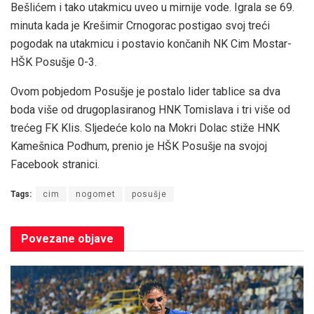
Bešlićem i tako utakmicu uveo u mirnije vode. Igrala se 69.
minuta kada je Krešimir Crnogorac postigao svoj treći
pogodak na utakmicu i postavio končanih NK Cim Mostar-
HŠK Posušje 0-3.
Ovom pobjedom Posušje je postalo lider tablice sa dva
boda više od drugoplasiranog HNK Tomislava i tri više od
trećeg FK Klis. Sljedeće kolo na Mokri Dolac stiže HNK
Kamešnica Podhum, prenio je HŠK Posušje na svojoj
Facebook stranici.
Tags:
cim
nogomet
posušje
Povezane
objave