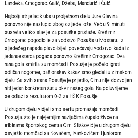
Landeka, Crnogorac, Galić, Džeba, Mandurić i Čuić.
Najbolji strijelac kluba u proljetnom djelu Jure Glavina
ponovno nije nastupio zbog ozljede lože. Već u 9. minuti
susreta veliko slavlje za posuške pristaše, Krešimir
Crnogorac pogodio je za vodstvo Posušja u Mostaru. Iz
sljedećeg napada plavo-bijeli povećavaju vodstvo, kada iz
jedanaesterca pogađa ponovno Krešimir Crnogorac. Dva
rana gola smirila su momčad i Posušje je počelo igrati
odličan nogomet, baš onakav kakav smo gledali u zimskom
djelu. Sa svih strana Posušje je prijetilo, Cimu nije dozvoljen
niti jedan konkretan šut u okvir našeg gola. Na poluvrijeme
se odlazi s rezultatom 0-2 za HŠK Posušje.
U drugom djelu vidjeli smo seriju promašaja momčadi
Posušja, što je najvjernijim navijačima čupalo živce na
tribinama športskog centra Cim. Slišković je u drugom djelu
osvježio momčad sa Kovačem, Ivankovićem i juniorom