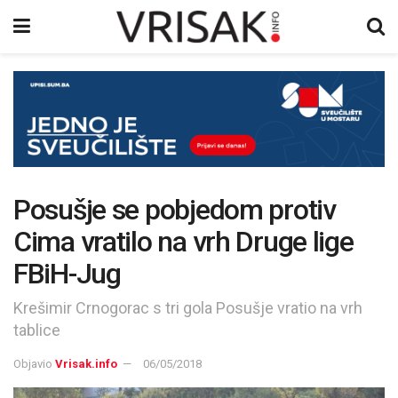
Posušje se pobjedom protiv
Cima vratilo na vrh Druge lige
FBiH-Jug
Krešimir Crnogorac s tri gola Posušje vratio na vrh
tablice
Objavio
Vrisak.info
06/05/2018