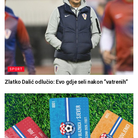
SPORT
Zlatko Dalić odlučio: Evo gdje seli nakon “vatrenih”