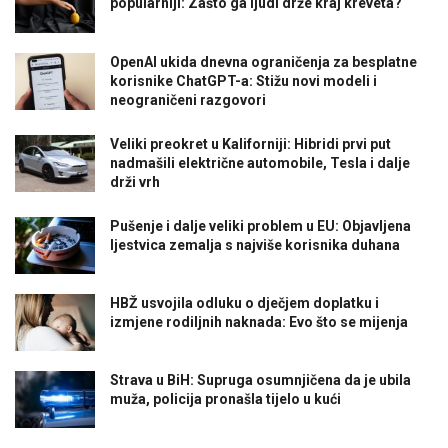
popularniji: Zašto ga ljudi drže kraj kreveta?
OpenAI ukida dnevna ograničenja za besplatne
korisnike ChatGPT-a: Stižu novi modeli i
neograničeni razgovori
Veliki preokret u Kaliforniji: Hibridi prvi put
nadmašili električne automobile, Tesla i dalje
drži vrh
Pušenje i dalje veliki problem u EU: Objavljena
ljestvica zemalja s najviše korisnika duhana
HBŽ usvojila odluku o dječjem doplatku i
izmjene rodiljnih naknada: Evo što se mijenja
Strava u BiH: Supruga osumnjičena da je ubila
muža, policija pronašla tijelo u kući