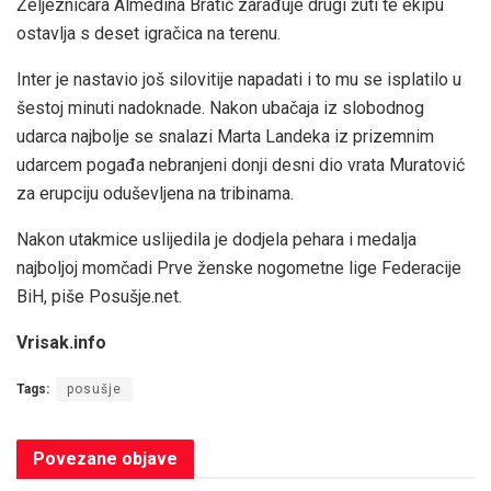
Željezničara Almedina Bratić zarađuje drugi žuti te ekipu
ostavlja s deset igračica na terenu.
Inter je nastavio još silovitije napadati i to mu se isplatilo u
šestoj minuti nadoknade. Nakon ubačaja iz slobodnog
udarca najbolje se snalazi Marta Landeka iz prizemnim
udarcem pogađa nebranjeni donji desni dio vrata Muratović
za erupciju oduševljena na tribinama.
Nakon utakmice uslijedila je dodjela pehara i medalja
najboljoj momčadi Prve ženske nogometne lige Federacije
BiH, piše Posušje.net.
Vrisak.info
Tags:
posušje
Povezane
objave