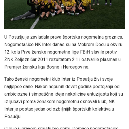
U Posušju je zavladala prava športska nogometna groznica.
Nogometašice NK Inter danas su na Mokrom Docu u okviru
12. kola Prve ženske nogometne lige FBiH slavile protiv
ŽNK Željezničar 2011 rezultatom 2:1 i ostvarile plasman u
Premijer žensku ligu Bosne i Hercegovine.
Tako ženski nogometni klub Inter iz Posušja živi svoje
najljepše dane. Nakon nepunih devet godina postojanja od
ambiciozne i simpatične ideje nekolicine entuzijasta koji su
iz ljubavi prema ženskom nogometnu osnovali klub, NK
Inter je postao jedan od ozbiljnijih športskih kolektiva u
Posušju.
Ovo je u pravom smislu bio derbi. Domaće nogometašice