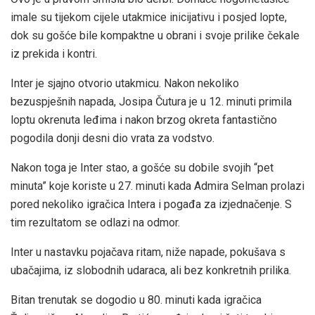
imale su tijekom cijele utakmice inicijativu i posjed lopte,
dok su gošće bile kompaktne u obrani i svoje prilike čekale
iz prekida i kontri.
Inter je sjajno otvorio utakmicu. Nakon nekoliko
bezuspješnih napada, Josipa Čutura je u 12. minuti primila
loptu okrenuta leđima i nakon brzog okreta fantastično
pogodila donji desni dio vrata za vodstvo.
Nakon toga je Inter stao, a gošće su dobile svojih “pet
minuta” koje koriste u 27. minuti kada Admira Selman prolazi
pored nekoliko igračica Intera i pogađa za izjednačenje. S
tim rezultatom se odlazi na odmor.
Inter u nastavku pojačava ritam, niže napade, pokušava s
ubačajima, iz slobodnih udaraca, ali bez konkretnih prilika.
Bitan trenutak se dogodio u 80. minuti kada igračica