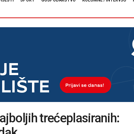
VIJESTI
SPORT
GOSPODARSTVO
KOLUMNE / INTERVJU
ajboljih trećeplasiranih:
edak