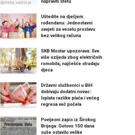
napraviti štetu
Uštedite na dječjem
rođendanu: Jednostavni
savjeti za veselu proslavu
bez velikog računa
SKB Mostar upozorava: Sve
više ozljeda zbog električnih
romobila, najčešće stradaju
djeca
Državni službenici u BiH
dobivaju dodatni novac:
Isplata razlike plaća i većeg
regresa već počela
Povijesni zapis iz Širokog
Brijega: Gotovo 150 dana
suše ostavilo velike