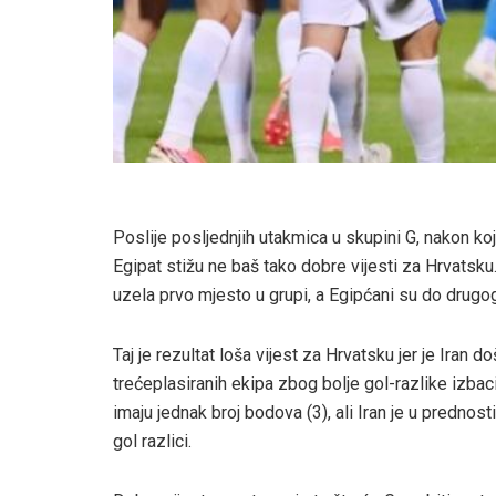
Poslije posljednjih utakmica u skupini G, nakon koj
Egipat stižu ne baš tako dobre vijesti za Hrvatsku. 
uzela prvo mjesto u grupi, a Egipćani su do drugo
Taj je rezultat loša vijest za Hrvatsku jer je Iran d
trećeplasiranih ekipa zbog bolje gol-razlike izba
imaju jednak broj bodova (3), ali Iran je u prednost
gol razlici.