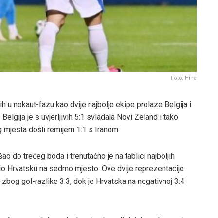
Foto: Hina
ih u nokaut-fazu kao dvije najbolje ekipe prolaze Belgija i
Belgija je s uvjerljivih 5:1 svladala Novi Zeland i tako
g mjesta došli remijem 1:1 s Iranom.
ošao do trećeg boda i trenutačno je na tablici najboljih
cio Hrvatsku na sedmo mjesto. Ove dvije reprezentacije
i zbog gol-razlike 3:3, dok je Hrvatska na negativnoj 3:4