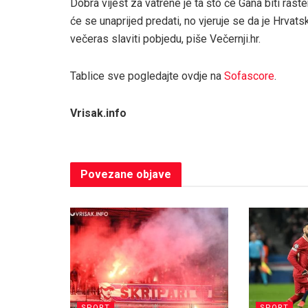
Dobra vijest za vatrene je ta što će Gana biti ras
će se unaprijed predati, no vjeruje se da je Hrvat
večeras slaviti pobjedu, piše Večernji.hr.
Tablice sve pogledajte ovdje na
Sofascore
.
Vrisak.info
Povezane
objave
SPORT
SPORT