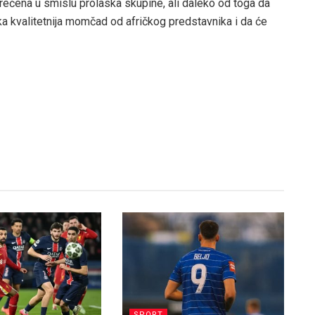
terećena u smislu prolaska skupine, ali daleko od toga da
ska kvalitetnija momčad od afričkog predstavnika i da će
SPORT