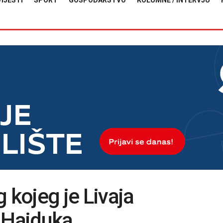
VIJESTI
SPORT
GOSPODARSTVO
KOLUMNE / INTERVJU
 kojeg je Livaja
 Hajduka