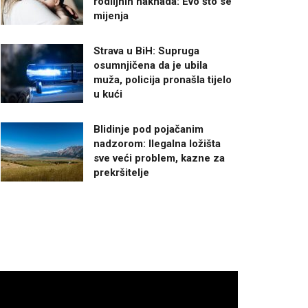
rodiljnih naknada: Evo što se
mijenja
Strava u BiH: Supruga
osumnjičena da je ubila
muža, policija pronašla tijelo
u kući
Blidinje pod pojačanim
nadzorom: Ilegalna ložišta
sve veći problem, kazne za
prekršitelje