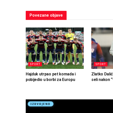
Povezane
objave
SPORT
SPORT
Hajduk utrpao pet komada i
Zlatko Dalić
pobijedio u borbi za Europu
seli nakon “