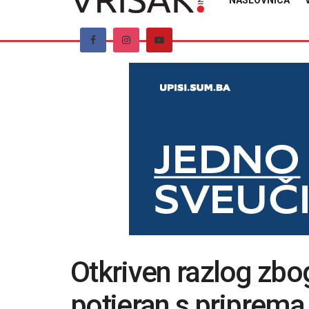
NASLOVNICA
Otkriven razlog zbog
potjeran s priprema