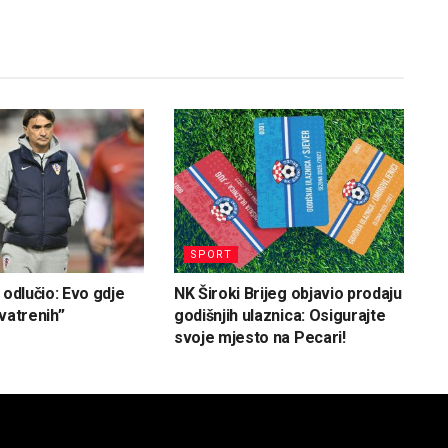
SPORT
 odlučio: Evo gdje
NK Široki Brijeg objavio prodaju
vatrenih”
godišnjih ulaznica: Osigurajte
svoje mjesto na Pecari!