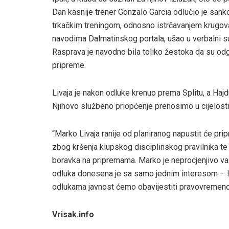
Dan kasnije trener Gonzalo Garcia odlučio je sankc
trkačkim treningom, odnosno istrčavanjem krugova. 
navodima Dalmatinskog portala, ušao u verbalni 
Rasprava je navodno bila toliko žestoka da su odgo
pripreme.
Livaja je nakon odluke krenuo prema Splitu, a Haj
Njihovo službeno priopćenje prenosimo u cijelosti
“Marko Livaja ranije od planiranog napustit će pri
zbog kršenja klupskog disciplinskog pravilnika te
boravka na pripremama. Marko je neprocjenjivo važa
odluka donesena je sa samo jednim interesom – Ha
odlukama javnost ćemo obavijestiti pravovremeno”,
Vrisak.info