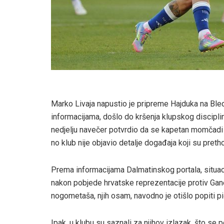
Marko Livaja napustio je pripreme Hajduka na Bled
informacijama, došlo do kršenja klupskog discipli
nedjelju navečer potvrdio da se kapetan momčadi 
no klub nije objavio detalje događaja koji su pretho
Prema informacijama Dalmatinskog portala, situac
nakon pobjede hrvatske reprezentacije protiv Gane 
nogometaša, njih osam, navodno je otišlo popiti pi
Ipak, u klubu su saznali za njihov izlazak, što se