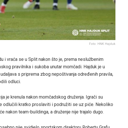
Foto: HNK Hajduk
u i vraća se u Split nakon što je, prema neslužbenim
nskog pravilnika i sukoba unutar momčadi. Hajduk je u
udaljava s priprema zbog nepoštivanja određenih pravila,
dili odluci.
ija je krenula nakon momčadskog druženja. Igrači su
odlučili kratko proslaviti i podružiti se uz piće. Nekoliko
će nakon team-buildinga, a druženje nije trajalo dugo.
 posebno nije svidjelo sportskom direktoru Robertu Grafu.