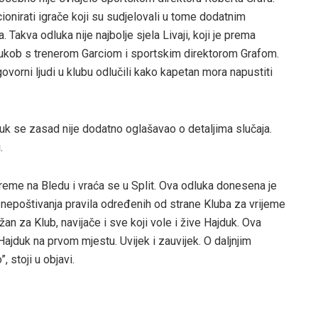
ionirati igrače koji su sudjelovali u tome dodatnim
Takva odluka nije najbolje sjela Livaji, koji je prema
sukob s trenerom Garciom i sportskim direktorom Grafom.
vorni ljudi u klubu odlučili kako kapetan mora napustiti
duk se zasad nije dodatno oglašavao o detaljima slučaja.
.
preme na Bledu i vraća se u Split. Ova odluka donesena je
 nepoštivanja pravila određenih od strane Kluba za vrijeme
n za Klub, navijače i sve koji vole i žive Hajduk. Ova
jduk na prvom mjestu. Uvijek i zauvijek. O daljnjim
 stoji u objavi.