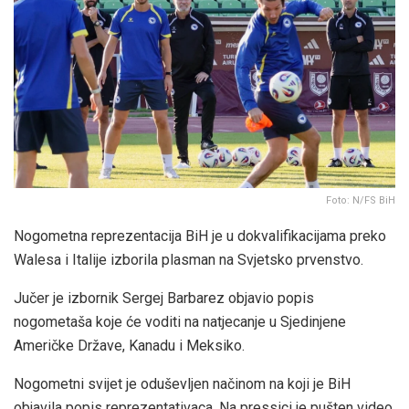
Foto: N/FS BiH
Nogometna reprezentacija BiH je u dokvalifikacijama preko
Walesa i Italije izborila plasman na Svjetsko prvenstvo.
Jučer je izbornik Sergej Barbarez objavio popis
nogometaša koje će voditi na natjecanje u Sjedinjene
Američke Države, Kanadu i Meksiko.
Nogometni svijet je oduševljen načinom na koji je BiH
objavila popis reprezentativaca. Na pressici je pušten video