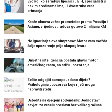
Evo koliko zarađuju liječnici u BiH, specijalisti u
nekim sredinama imaju i dvostruko veća
primanja
Kreće obnova važne prometnice prema Posušju i
Aržanu, vrijednost radova gotovo 2 milijuna KM
Ne ignorirajte ove simptome: Motor vam možda
šalje upozorenje prije skupog kvara
Umjetna inteligencija postala glavni motor
američkog rasta, no stižu upozorenja
Želite odgojiti samopouzdano dijete?
Psihologinja upozorava koje riječi mogu
napraviti štetu
Uštedite na dječjem rođendanu: Jednostavni
savjeti za veselu proslavu bez velikog računa