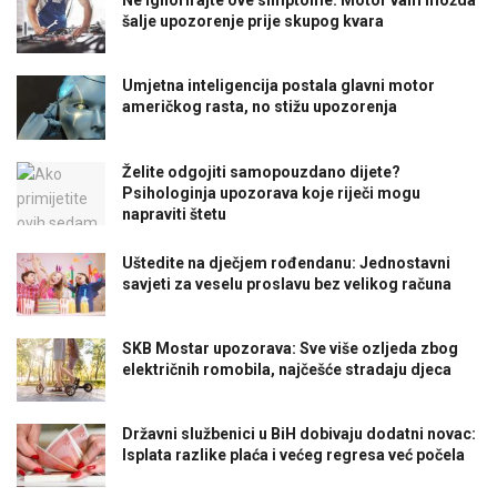
Ne ignorirajte ove simptome: Motor vam možda
šalje upozorenje prije skupog kvara
Umjetna inteligencija postala glavni motor
američkog rasta, no stižu upozorenja
Želite odgojiti samopouzdano dijete?
Psihologinja upozorava koje riječi mogu
napraviti štetu
Uštedite na dječjem rođendanu: Jednostavni
savjeti za veselu proslavu bez velikog računa
SKB Mostar upozorava: Sve više ozljeda zbog
električnih romobila, najčešće stradaju djeca
Državni službenici u BiH dobivaju dodatni novac:
Isplata razlike plaća i većeg regresa već počela