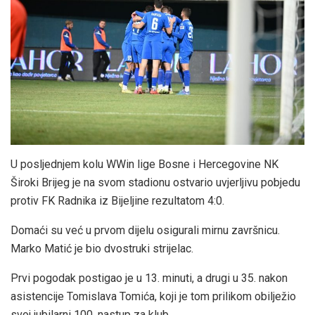
U posljednjem kolu WWin lige Bosne i Hercegovine NK
Široki Brijeg je na svom stadionu ostvario uvjerljivu pobjedu
protiv FK Radnika iz Bijeljine rezultatom 4:0.
Domaći su već u prvom dijelu osigurali mirnu završnicu.
Marko Matić je bio dvostruki strijelac.
Prvi pogodak postigao je u 13. minuti, a drugi u 35. nakon
asistencije Tomislava Tomića, koji je tom prilikom obilježio
svoj jubilarni 100. nastup za klub.