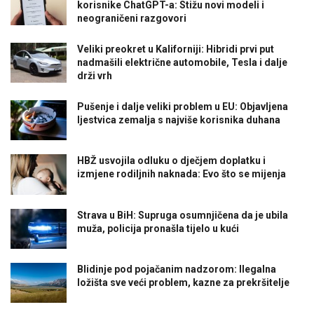
korisnike ChatGPT-a: Stižu novi modeli i
neograničeni razgovori
Veliki preokret u Kaliforniji: Hibridi prvi put
nadmašili električne automobile, Tesla i dalje
drži vrh
Pušenje i dalje veliki problem u EU: Objavljena
ljestvica zemalja s najviše korisnika duhana
HBŽ usvojila odluku o dječjem doplatku i
izmjene rodiljnih naknada: Evo što se mijenja
Strava u BiH: Supruga osumnjičena da je ubila
muža, policija pronašla tijelo u kući
Blidinje pod pojačanim nadzorom: Ilegalna
ložišta sve veći problem, kazne za prekršitelje