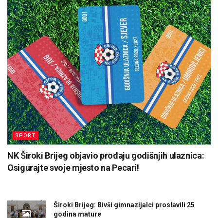
SPORT
NK Široki Brijeg objavio prodaju godišnjih ulaznica:
Osigurajte svoje mjesto na Pecari!
Široki Brijeg: Bivši gimnazijalci proslavili 25
godina mature