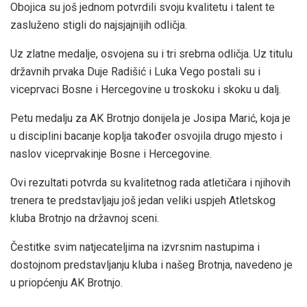
Obojica su još jednom potvrdili svoju kvalitetu i talent te
zasluženo stigli do najsjajnijih odličja.
Uz zlatne medalje, osvojena su i tri srebrna odličja. Uz titulu
državnih prvaka Duje Radišić i Luka Vego postali su i
viceprvaci Bosne i Hercegovine u troskoku i skoku u dalj.
Petu medalju za AK Brotnjo donijela je Josipa Marić, koja je
u disciplini bacanje koplja također osvojila drugo mjesto i
naslov viceprvakinje Bosne i Hercegovine.
Ovi rezultati potvrda su kvalitetnog rada atletičara i njihovih
trenera te predstavljaju još jedan veliki uspjeh Atletskog
kluba Brotnjo na državnoj sceni.
Čestitke svim natjecateljima na izvrsnim nastupima i
dostojnom predstavljanju kluba i našeg Brotnja, navedeno je
u priopćenju AK Brotnjo.