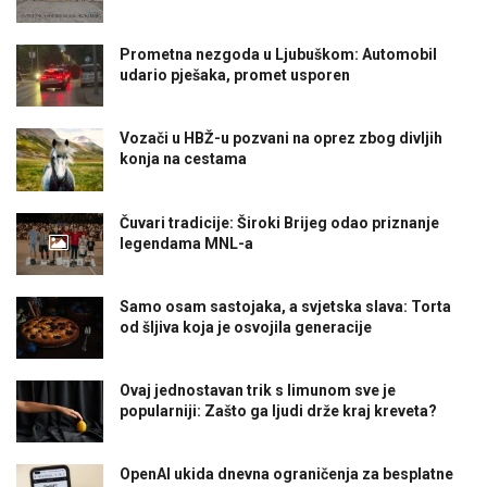
Prometna nezgoda u Ljubuškom: Automobil
udario pješaka, promet usporen
Vozači u HBŽ-u pozvani na oprez zbog divljih
konja na cestama
Čuvari tradicije: Široki Brijeg odao priznanje
legendama MNL-a
Samo osam sastojaka, a svjetska slava: Torta
od šljiva koja je osvojila generacije
Ovaj jednostavan trik s limunom sve je
popularniji: Zašto ga ljudi drže kraj kreveta?
OpenAI ukida dnevna ograničenja za besplatne