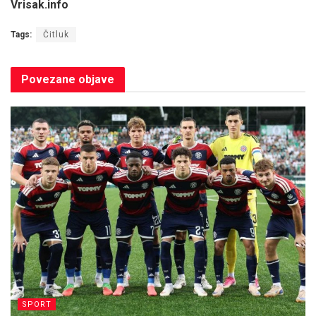
Vrisak.info
Tags:
Čitluk
Povezane
objave
SPORT