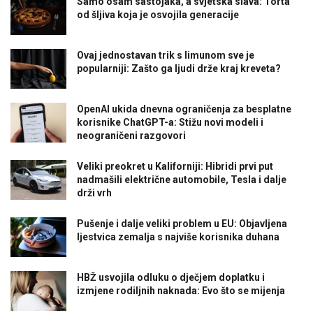
Samo osam sastojaka, a svjetska slava: Torta
od šljiva koja je osvojila generacije
Ovaj jednostavan trik s limunom sve je
popularniji: Zašto ga ljudi drže kraj kreveta?
OpenAI ukida dnevna ograničenja za besplatne
korisnike ChatGPT-a: Stižu novi modeli i
neograničeni razgovori
Veliki preokret u Kaliforniji: Hibridi prvi put
nadmašili električne automobile, Tesla i dalje
drži vrh
Pušenje i dalje veliki problem u EU: Objavljena
ljestvica zemalja s najviše korisnika duhana
HBŽ usvojila odluku o dječjem doplatku i
izmjene rodiljnih naknada: Evo što se mijenja