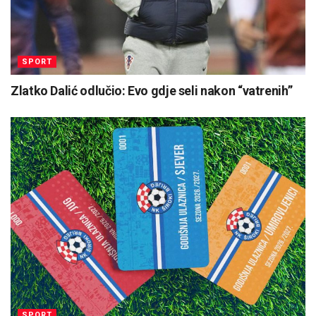
SPORT
Zlatko Dalić odlučio: Evo gdje seli nakon “vatrenih”
SPORT