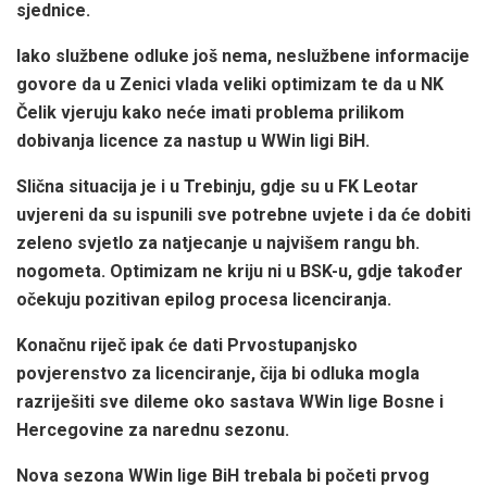
sjednice.
Iako službene odluke još nema, neslužbene informacije
govore da u Zenici vlada veliki optimizam te da u NK
Čelik vjeruju kako neće imati problema prilikom
dobivanja licence za nastup u WWin ligi BiH.
Slična situacija je i u Trebinju, gdje su u FK Leotar
uvjereni da su ispunili sve potrebne uvjete i da će dobiti
zeleno svjetlo za natjecanje u najvišem rangu bh.
nogometa. Optimizam ne kriju ni u BSK-u, gdje također
očekuju pozitivan epilog procesa licenciranja.
Konačnu riječ ipak će dati Prvostupanjsko
povjerenstvo za licenciranje, čija bi odluka mogla
razriješiti sve dileme oko sastava WWin lige Bosne i
Hercegovine za narednu sezonu.
Nova sezona WWin lige BiH trebala bi početi prvog