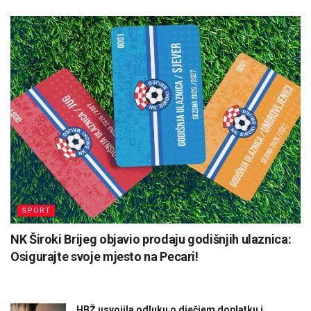
SPORT
NK Široki Brijeg objavio prodaju godišnjih ulaznica:
Osigurajte svoje mjesto na Pecari!
HBŽ usvojila odluku o dječjem doplatku i