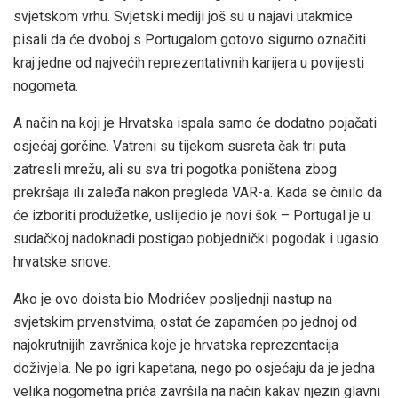
svjetskom vrhu. Svjetski mediji još su u najavi utakmice
pisali da će dvoboj s Portugalom gotovo sigurno označiti
kraj jedne od najvećih reprezentativnih karijera u povijesti
nogometa.
A način na koji je Hrvatska ispala samo će dodatno pojačati
osjećaj gorčine. Vatreni su tijekom susreta čak tri puta
zatresli mrežu, ali su sva tri pogotka poništena zbog
prekršaja ili zaleđa nakon pregleda VAR-a. Kada se činilo da
će izboriti produžetke, uslijedio je novi šok – Portugal je u
sudačkoj nadoknadi postigao pobjednički pogodak i ugasio
hrvatske snove.
Ako je ovo doista bio Modrićev posljednji nastup na
svjetskim prvenstvima, ostat će zapamćen po jednoj od
najokrutnijih završnica koje je hrvatska reprezentacija
doživjela. Ne po igri kapetana, nego po osjećaju da je jedna
velika nogometna priča završila na način kakav njezin glavni