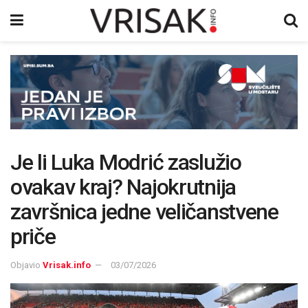
Je li Luka Modrić zaslužio
ovakav kraj? Najokrutnija
završnica jedne veličanstvene
priče
Objavio
Vrisak.info
03/07/2026