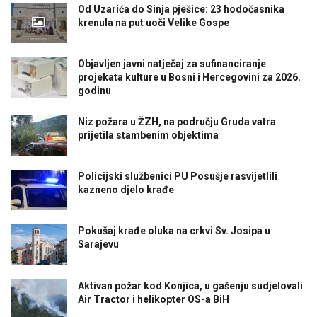
Od Uzarića do Sinja pješice: 23 hodočasnika
krenula na put uoči Velike Gospe
Objavljen javni natječaj za sufinanciranje
projekata kulture u Bosni i Hercegovini za 2026.
godinu
Niz požara u ŽZH, na području Gruda vatra
prijetila stambenim objektima
Policijski službenici PU Posušje rasvijetlili
kazneno djelo krađe
Pokušaj krađe oluka na crkvi Sv. Josipa u
Sarajevu
Aktivan požar kod Konjica, u gašenju sudjelovali
Air Tractor i helikopter OS-a BiH