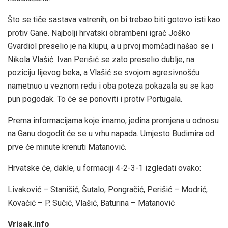
Što se tiče sastava vatrenih, on bi trebao biti gotovo isti kao
protiv Gane. Najbolji hrvatski obrambeni igrač Joško
Gvardiol preselio je na klupu, a u prvoj momčadi našao se i
Nikola Vlašić. Ivan Perišić se zato preselio dublje, na
poziciju lijevog beka, a Vlašić se svojom agresivnošću
nametnuo u veznom redu i oba poteza pokazala su se kao
pun pogodak. To će se ponoviti i protiv Portugala.
Prema informacijama koje imamo, jedina promjena u odnosu
na Ganu dogodit će se u vrhu napada. Umjesto Budimira od
prve će minute krenuti Matanović.
Hrvatske će, dakle, u formaciji 4-2-3-1 izgledati ovako:
Livaković – Stanišić, Šutalo, Pongračić, Perišić – Modrić,
Kovačić – P. Sučić, Vlašić, Baturina – Matanović
Vrisak.info