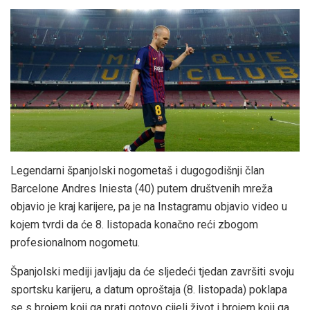
Legendarni španjolski nogometaš i dugogodišnji član
Barcelone Andres Iniesta (40) putem društvenih mreža
objavio je kraj karijere, pa je na Instagramu objavio video u
kojem tvrdi da će 8. listopada konačno reći zbogom
profesionalnom nogometu.
Španjolski mediji javljaju da će sljedeći tjedan završiti svoju
sportsku karijeru, a datum oproštaja (8. listopada) poklapa
se s brojem koji ga prati gotovo cijeli život i brojem koji ga