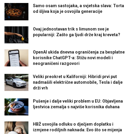
Samo osam sastojaka, a svjetska slava: Torta
od šljiva koja je osvojila generacije
Ovaj jednostavan trik s limunom sve je
popularniji: Zašto ga ljudi drže kraj kreveta?
OpenAI ukida dnevna ograničenja za besplatne
korisnike ChatGPT-a: Stižu novi modeli i
neograničeni razgovori
Veliki preokret u Kaliforniji: Hibridi prvi put
nadmašili električne automobile, Tesla i dalje
drži vrh
Pušenje i dalje veliki problem u EU: Objavljena
ljestvica zemalja s najviše korisnika duhana
HBŽ usvojila odluku o dječjem doplatku i
izmjene rodiljnih naknada: Evo što se mijenja