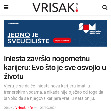
Iniesta završio nogometnu
karijeru: Evo što je sve osvojio u
životu
Vjeruje se da će Iniesta novu karijeru imati u
trenerskim vodama, a nikada nije bježao od toga da
bi volio da se njegova karijera vrati u Kataloniju.
Objavio
Vrisak.info
01/10/2024