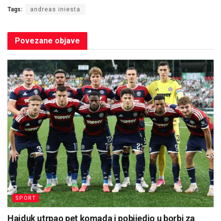
Tags:
andreas iniesta
Povezane
objave
SPORT
Hajduk utrpao pet komada i pobijedio u borbi za