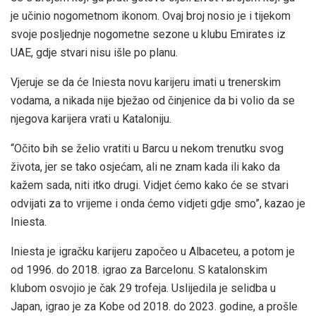
je učinio nogometnom ikonom. Ovaj broj nosio je i tijekom
svoje posljednje nogometne sezone u klubu Emirates iz
UAE, gdje stvari nisu išle po planu.
Vjeruje se da će Iniesta novu karijeru imati u trenerskim
vodama, a nikada nije bježao od činjenice da bi volio da se
njegova karijera vrati u Kataloniju.
“Očito bih se želio vratiti u Barcu u nekom trenutku svog
života, jer se tako osjećam, ali ne znam kada ili kako da
kažem sada, niti itko drugi. Vidjet ćemo kako će se stvari
odvijati za to vrijeme i onda ćemo vidjeti gdje smo”, kazao je
Iniesta.
Iniesta je igračku karijeru započeo u Albaceteu, a potom je
od 1996. do 2018. igrao za Barcelonu. S katalonskim
klubom osvojio je čak 29 trofeja. Uslijedila je selidba u
Japan, igrao je za Kobe od 2018. do 2023. godine, a prošle