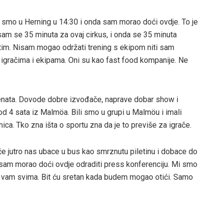
i smo u Herning u 14:30 i onda sam morao doći ovdje. To je
 sam se 35 minuta za ovaj cirkus, i onda se 35 minuta
atim. Nisam mogao održati trening s ekipom niti sam
 igračima i ekipama. Oni su kao fast food kompanije. Ne
venata. Dovode dobre izvođače, naprave dobar show i
d 4 sata iz Malmöa. Bili smo u grupi u Malmöu i imali
ca. Tko zna išta o sportu zna da je to previše za igrače.
eće jutro nas ubace u bus kao smrznutu piletinu i dobace do
 sam morao doći ovdje odraditi press konferenciju. Mi smo
la vam svima. Bit ću sretan kada budem mogao otići. Samo