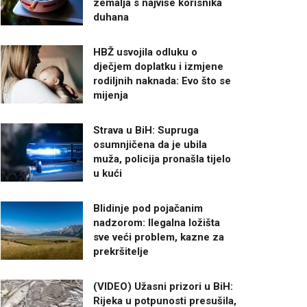
zemalja s najviše korisnika
duhana
HBŽ usvojila odluku o
dječjem doplatku i izmjene
rodiljnih naknada: Evo što se
mijenja
Strava u BiH: Supruga
osumnjičena da je ubila
muža, policija pronašla tijelo
u kući
Blidinje pod pojačanim
nadzorom: Ilegalna ložišta
sve veći problem, kazne za
prekršitelje
(VIDEO) Užasni prizori u BiH:
Rijeka u potpunosti presušila,