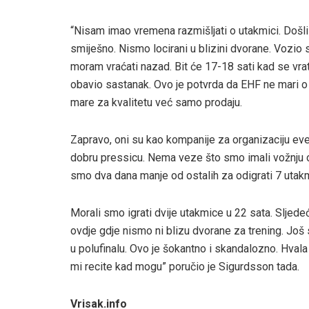
“Nisam imao vremena razmišljati o utakmici. Došl
smiješno. Nismo locirani u blizini dvorane. Vozio
moram vraćati nazad. Bit će 17-18 sati kad se vr
obavio sastanak. Ovo je potvrda da EHF ne mari o
mare za kvalitetu već samo prodaju.
Zapravo, oni su kao kompanije za organizaciju e
dobru pressicu. Nema veze što smo imali vožnju o
smo dva dana manje od ostalih za odigrati 7 utakmi
Morali smo igrati dvije utakmice u 22 sata. Sljed
ovdje gdje nismo ni blizu dvorane za trening. Još
u polufinalu. Ovo je šokantno i skandalozno. Hva
mi recite kad mogu” poručio je Sigurdsson tada.
Vrisak.info