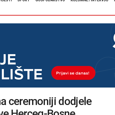
VIJESTI
SPORT
GOSPODARSTVO
KOLUMNE / INTERVJU
a ceremoniji dodjele
ave Herceg-Bosne