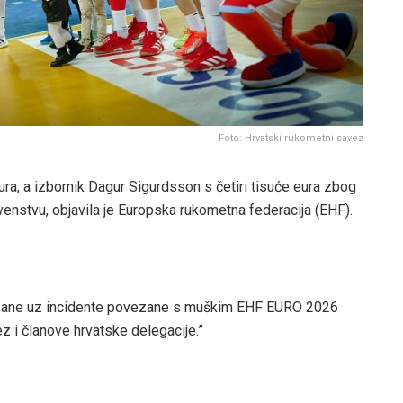
Foto: Hrvatski rukometni savez
ura, a izbornik Dagur Sigurdsson s četiri tisuće eura zbog
nstvu, objavila je Europska rukometna federacija (EHF).
ezane uz incidente povezane s muškim EHF EURO 2026
z i članove hrvatske delegacije.”