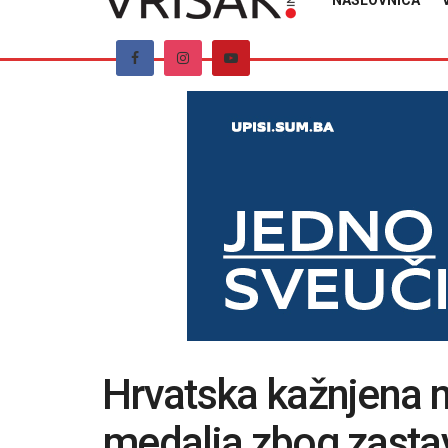
NASLOVNICA
Hrvatska kažnjena n
medalja zbog zast