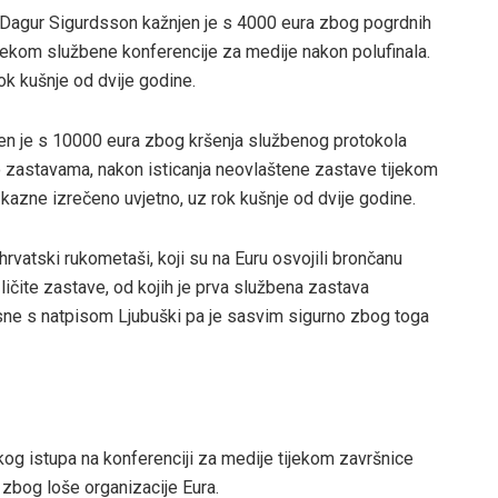
e Dagur Sigurdsson kažnjen je s 4000 eura zbog pogrdnih
ijekom službene konferencije za medije nakon polufinala.
ok kušnje od dvije godine.
en je s 10000 eura zbog kršenja službenog protokola
 zastavama, nakon isticanja neovlaštene zastave tijekom
kazne izrečeno uvjetno, uz rok kušnje od dvije godine.
 hrvatski rukometaši, koji su na Euru osvojili brončanu
ličite zastave, od kojih je prva službena zastava
ne s natpisom Ljubuški pa je sasvim sigurno zbog toga
og istupa na konferenciji za medije tijekom završnice
zbog loše organizacije Eura.