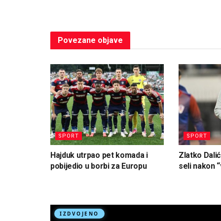
Povezane
objave
SPORT
SPORT
Hajduk utrpao pet komada i
Zlatko Dalić
pobijedio u borbi za Europu
seli nakon “