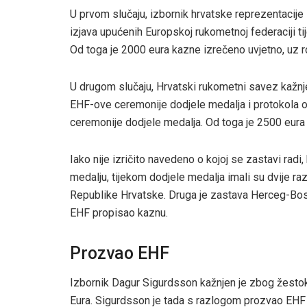
U prvom slučaju, izbornik hrvatske reprezentacij
izjava upućenih Europskoj rukometnoj federaciji t
Od toga je 2000 eura kazne izrečeno uvjetno, uz r
U drugom slučaju, Hrvatski rukometni savez kažnj
EHF-ove ceremonije dodjele medalja i protokola o
ceremonije dodjele medalja. Od toga je 2500 eura 
Iako nije izričito navedeno o kojoj se zastavi radi,
medalju, tijekom dodjele medalja imali su dvije raz
Republike Hrvatske. Druga je zastava Herceg-Bos
EHF propisao kaznu.
Prozvao EHF
Izbornik Dagur Sigurdsson kažnjen je zbog žestok
Eura. Sigurdsson je tada s razlogom prozvao EHF 