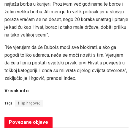
najteža borba u karijeri. Prozivam već godinama te borce i
želim veliku borbu. Ali meni je to velik pritisak jer u slučaju
poraza vraćam se ne deset, nego 20 koraka unatrag i pitanje
je kad ću kao Hrvat, borac iz tako male države, dobiti priliku
na tako velikoj sceni”.
“Ne vjerujem da će Dubois moći sve blokirati, a ako ga
pogodi toliko udaraca, neće se moći nositi s tim. Vjerujem
da ću u lipnju postati svjetski prvak, prvi Hrvat u povijesti u
teškoj kategoriji. I onda su mi vrata cijelog svijeta otvorena”,
zaključio je Hrgović, prenosi Index.
Vrisak.info
Tags:
filip hrgović
Povezane
objave