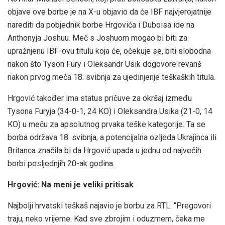
objave ove borbe je na X-u objavio da će IBF najvjerojatnije
narediti da pobjednik borbe Hrgovića i Duboisa ide na
Anthonyja Joshuu. Meč s Joshuom mogao bi biti za
upražnjenu IBF-ovu titulu koja će, očekuje se, biti slobodna
nakon što Tyson Fury i Oleksandr Usik dogovore revanš
nakon prvog meča 18. svibnja za ujedinjenje teškaških titula.
Hrgović također ima status pričuve za okršaj između
Tysona Furyja (34-0-1, 24 KO) i Oleksandra Usika (21-0, 14
KO) u meču za apsolutnog prvaka teške kategorije. Ta se
borba održava 18. svibnja, a potencijalna ozljeda Ukrajinca ili
Britanca značila bi da Hrgović upada u jednu od najvećih
borbi posljednjih 20-ak godina.
Hrgović: Na meni je veliki pritisak
Najbolji hrvatski teškaš najavio je borbu za RTL: “Pregovori
traju, neko vrijeme. Kad sve zbrojim i oduzmem, čeka me