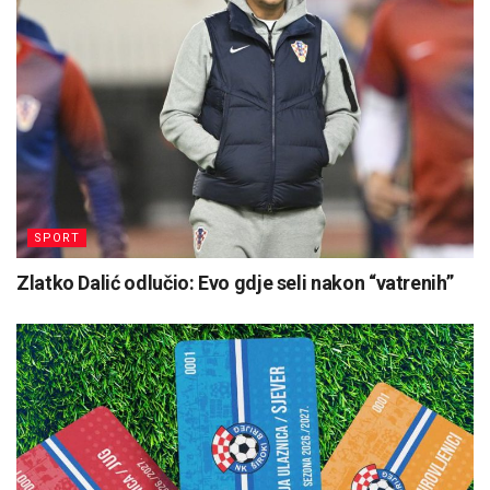
SPORT
Zlatko Dalić odlučio: Evo gdje seli nakon “vatrenih”