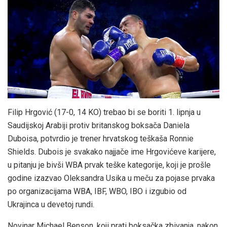
Filip Hrgović (17-0, 14 KO) trebao bi se boriti 1. lipnja u
Saudijskoj Arabiji protiv britanskog boksača Daniela
Duboisa, potvrdio je trener hrvatskog teškaša Ronnie
Shields. Dubois je svakako najjače ime Hrgovićeve karijere,
u pitanju je bivši WBA prvak teške kategorije, koji je prošle
godine izazvao Oleksandra Usika u meču za pojase prvaka
po organizacijama WBA, IBF, WBO, IBO i izgubio od
Ukrajinca u devetoj rundi.
Novinar Michael Benson, koji prati boksačka zbivanja, nakon