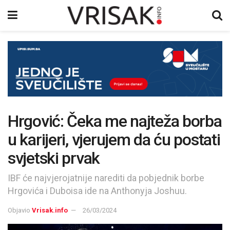
Hrgović: Čeka me najteža borba
u karijeri, vjerujem da ću postati
svjetski prvak
IBF će najvjerojatnije narediti da pobjednik borbe
Hrgovića i Duboisa ide na Anthonyja Joshuu.
Objavio
Vrisak.info
26/03/2024