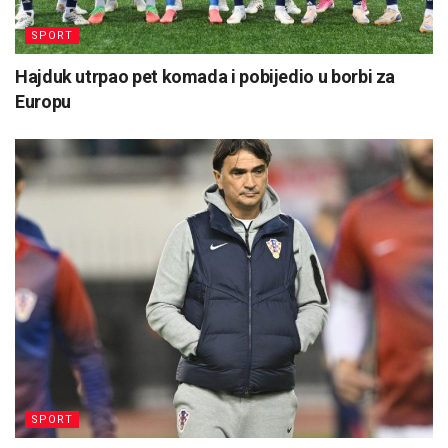
SPORT
Hajduk utrpao pet komada i pobijedio u borbi za
Europu
SPORT