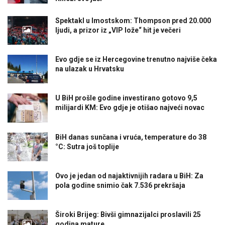
Spektakl u Imostskom: Thompson pred 20.000
ljudi, a prizor iz „VIP lože“ hit je večeri
Evo gdje se iz Hercegovine trenutno najviše čeka
na ulazak u Hrvatsku
U BiH prošle godine investirano gotovo 9,5
milijardi KM: Evo gdje je otišao najveći novac
BiH danas sunčana i vruća, temperature do 38
°C: Sutra još toplije
Ovo je jedan od najaktivnijih radara u BiH: Za
pola godine snimio čak 7.536 prekršaja
Široki Brijeg: Bivši gimnazijalci proslavili 25
godina mature