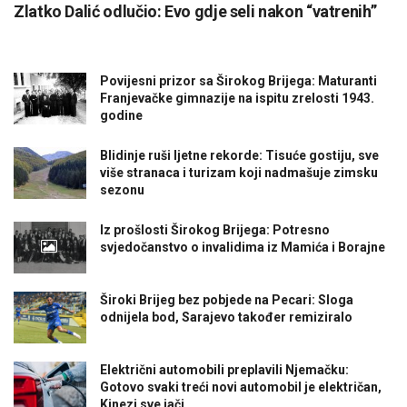
Zlatko Dalić odlučio: Evo gdje seli nakon “vatrenih”
Povijesni prizor sa Širokog Brijega: Maturanti
Franjevačke gimnazije na ispitu zrelosti 1943.
godine
Blidinje ruši ljetne rekorde: Tisuće gostiju, sve
više stranaca i turizam koji nadmašuje zimsku
sezonu
Iz prošlosti Širokog Brijega: Potresno
svjedočanstvo o invalidima iz Mamića i Borajne
Široki Brijeg bez pobjede na Pecari: Sloga
odnijela bod, Sarajevo također remiziralo
Električni automobili preplavili Njemačku:
Gotovo svaki treći novi automobil je električan,
Kinezi sve jači