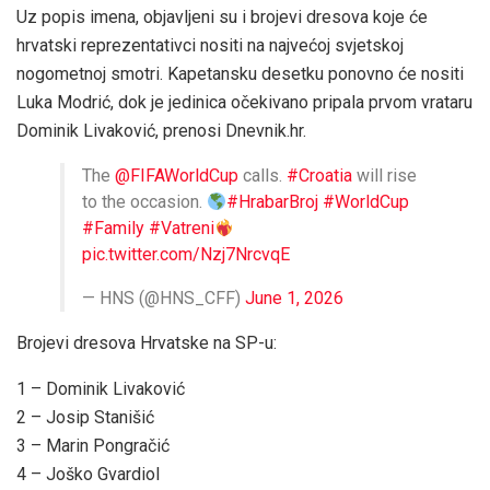
Uz popis imena, objavljeni su i brojevi dresova koje će
hrvatski reprezentativci nositi na najvećoj svjetskoj
nogometnoj smotri. Kapetansku desetku ponovno će nositi
Luka Modrić, dok je jedinica očekivano pripala prvom vrataru
Dominik Livaković, prenosi Dnevnik.hr.
The
@FIFAWorldCup
calls.
#Croatia
will rise
to the occasion.
#HrabarBroj
#WorldCup
#Family
#Vatreni
pic.twitter.com/Nzj7NrcvqE
— HNS (@HNS_CFF)
June 1, 2026
Brojevi dresova Hrvatske na SP-u:
1 – Dominik Livaković
2 – Josip Stanišić
3 – Marin Pongračić
4 – Joško Gvardiol