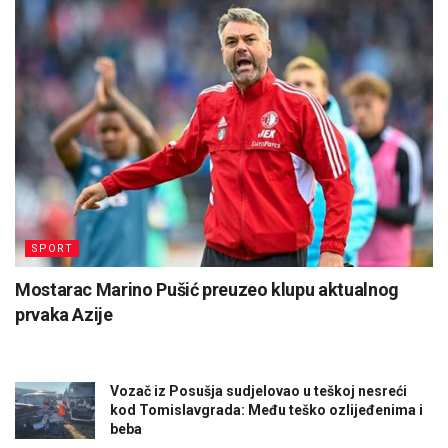
SPORT
Mostarac Marino Pušić preuzeo klupu aktualnog
prvaka Azije
Vozač iz Posušja sudjelovao u teškoj nesreći
kod Tomislavgrada: Među teško ozlijeđenima i
beba