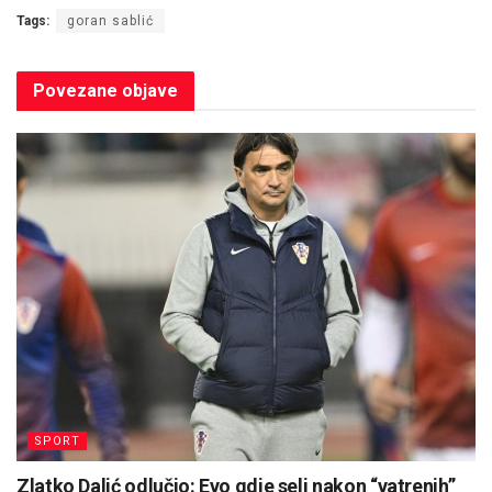
Tags:
goran sablić
Povezane
objave
SPORT
Zlatko Dalić odlučio: Evo gdje seli nakon “vatrenih”