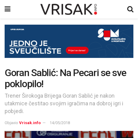
Goran Sablić: Na Pecari se sve
poklopilo!
Trener Širokoga Brijega Goran Sablić je nakon
utakmice čestitao svojim igračima na dobroj igri i
pobjedi.
Objavio
Vrisak.info
14/05/2018