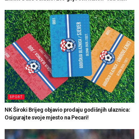
SPORT
NK Široki Brijeg objavio prodaju godišnjih ulaznica:
Osigurajte svoje mjesto na Pecari!