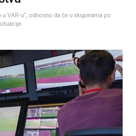
ino u VAR-u“, odnosno da će u skupinama po
ituacije.