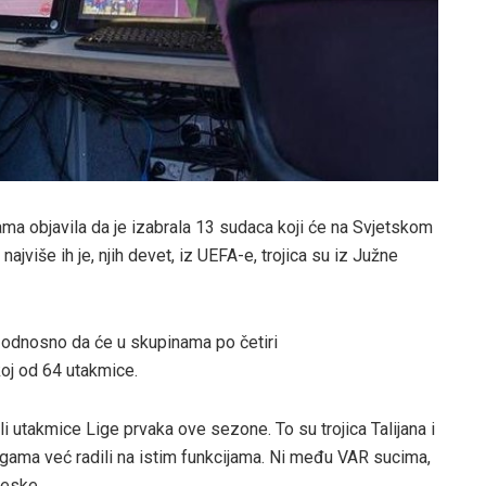
ama objavila da je izabrala 13 sudaca koji će na Svjetskom
 najviše ih je, njih devet, iz UEFA-e, trojica su iz Južne
“, odnosno da će u skupinama po četiri
koj od 64 utakmice.
i utakmice Lige prvaka ove sezone. To su trojica Talijana i
gama već radili na istim funkcijama. Ni među VAR sucima,
leske.