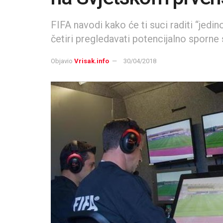
FIFA navodi kako će ti suci raditi “jed
četiri pregledavati potencijalno sporne s
Objavio
Vrisak.info
30/04/2018