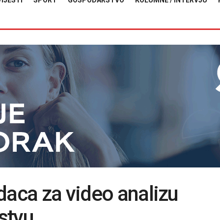
VIJESTI
SPORT
GOSPODARSTVO
KOLUMNE / INTERVJU
daca za video analizu
stvu