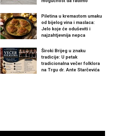
mogućnost da radimo”
Piletina u kremastom umaku
od bijelog vina i maslaca:
Jelo koje će oduševiti i
najzahtjevnija nepca
Široki Brijeg u znaku
tradicije: U petak
tradicionalna večer folklora
na Trgu dr. Ante Starčevića