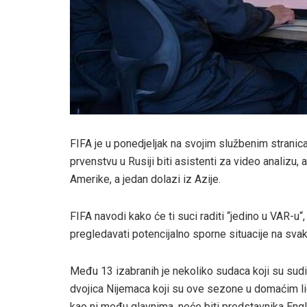
FIFA je u ponedjeljak na svojim službenim stranic
prvenstvu u Rusiji biti asistenti za video analizu, a
Amerike, a jedan dolazi iz Azije.
FIFA navodi kako će ti suci raditi “jedino u VAR-u
pregledavati potencijalno sporne situacije na sva
Među 13 izabranih je nekoliko sudaca koji su sudil
dvojica Nijemaca koji su ove sezone u domaćim li
kao ni među glavnima, neće biti predstavnika Eng