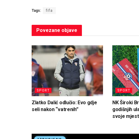
Tags:
fifa
Povezane
objave
SPORT
SPORT
Zlatko Dalić odlučio: Evo gdje
NK Široki Br
seli nakon “vatrenih”
godišnjih ul
svoje mjest