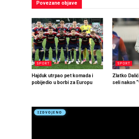
Povezane
objave
SPORT
SPORT
Hajduk utrpao pet komada i
Zlatko Dalić
pobijedio u borbi za Europu
seli nakon “