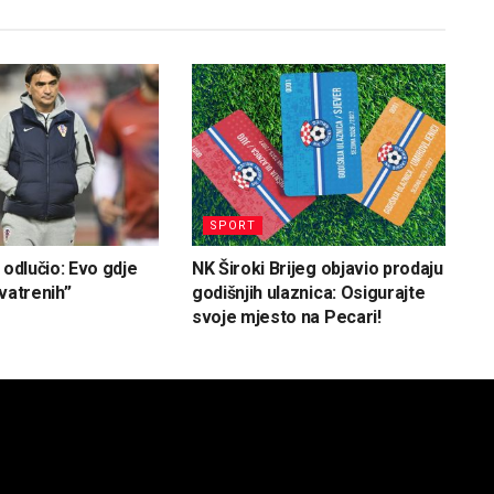
SPORT
 odlučio: Evo gdje
NK Široki Brijeg objavio prodaju
vatrenih”
godišnjih ulaznica: Osigurajte
svoje mjesto na Pecari!