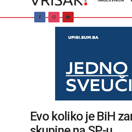
NASLOVNICA
Evo koliko je BiH z
skupine na SP-u