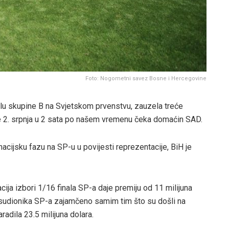
Foto: Nogometni savez Bosne i Hercegovine
kolu skupine B na Svjetskom prvenstvu, zauzela treće
 je 2. srpnja u 2 sata po našem vremenu čeka domaćin SAD.
nacijsku fazu na SP-u u povijesti reprezentacije, BiH je
a izbori 1/16 finala SP-a daje premiju od 11 milijuna
 sudionika SP-a zajamčeno samim tim što su došli na
adila 23.5 milijuna dolara.