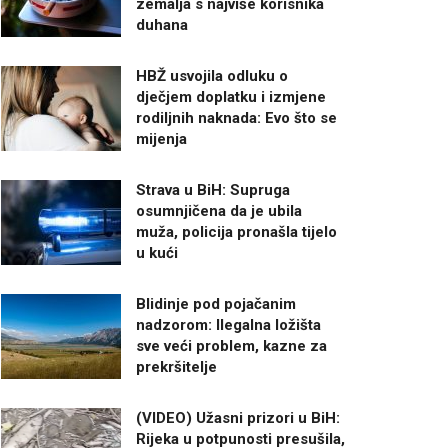
zemalja s najviše korisnika
duhana
HBŽ usvojila odluku o
dječjem doplatku i izmjene
rodiljnih naknada: Evo što se
mijenja
Strava u BiH: Supruga
osumnjičena da je ubila
muža, policija pronašla tijelo
u kući
Blidinje pod pojačanim
nadzorom: Ilegalna ložišta
sve veći problem, kazne za
prekršitelje
(VIDEO) Užasni prizori u BiH:
Rijeka u potpunosti presušila,