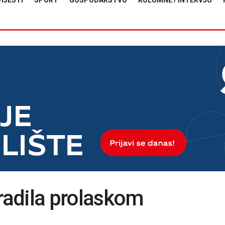
VIJESTI
SPORT
GOSPODARSTVO
KOLUMNE / INTERVJU
aradila prolaskom