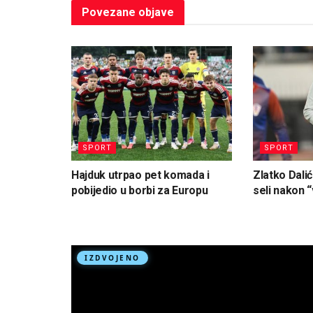
Povezane
objave
SPORT
SPORT
Hajduk utrpao pet komada i
Zlatko Dalić
pobijedio u borbi za Europu
seli nakon “