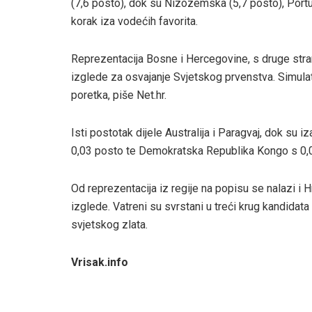
(7,6 posto), dok su Nizozemska (5,7 posto), Portu
korak iza vodećih favorita.
Reprezentacija Bosne i Hercegovine, s druge str
izglede za osvajanje Svjetskog prvenstva. Simulat
poretka, piše Net.hr.
Isti postotak dijele Australija i Paragvaj, dok s
0,03 posto te Demokratska Republika Kongo s 0,0
Od reprezentacija iz regije na popisu se nalazi i 
izglede. Vatreni su svrstani u treći krug kandidata
svjetskog zlata.
Vrisak.info