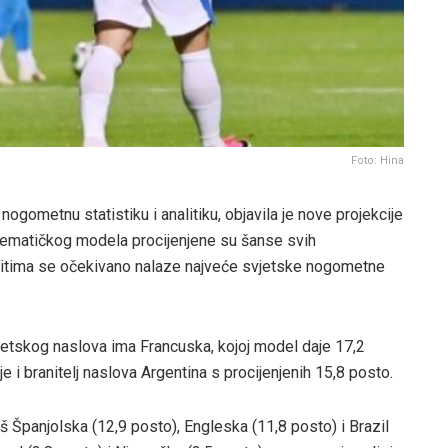
Foto: Hina
ogometnu statistiku i analitiku, objavila je nove projekcije
tematičkog modela procijenjene su šanse svih
oritima se očekivano nalaze najveće svjetske nogometne
jetskog naslova ima Francuska, kojoj model daje 17,2
 je i branitelj naslova Argentina s procijenjenih 15,8 posto.
 Španjolska (12,9 posto), Engleska (11,8 posto) i Brazil