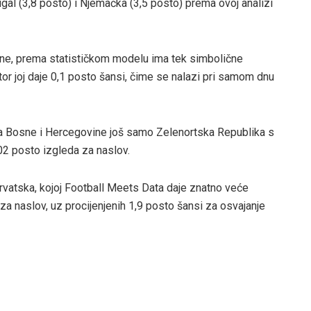
gal (3,8 posto) i Njemačka (3,5 posto) prema ovoj analizi
ane, prema statističkom modelu ima tek simbolične
or joj daje 0,1 posto šansi, čime se nalazi pri samom dnu
u iza Bosne i Hercegovine još samo Zelenortska Republika s
2 posto izgleda za naslov.
Hrvatska, kojoj Football Meets Data daje znatno veće
 za naslov, uz procijenjenih 1,9 posto šansi za osvajanje