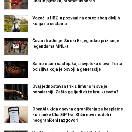
udario pješaka, promet usporen
Vozači u HBŽ-u pozvani na oprez zbog divljih
konja na cestama
Čuvari tradicije: Široki Brijeg odao priznanje
legendama MNL-a
Samo osam sastojaka, a svjetska slava: Torta
od šljiva koja je osvojila generacije
Ovaj jednostavan trik s limunom sve je
popularniji: Zašto ga ljudi drže kraj kreveta?
OpenAI ukida dnevna ograničenja za besplatne
korisnike ChatGPT-a: Stižu novi modeli i
neograničeni razgovori