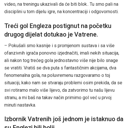
video, na treningu ukazivali da će biti blok.. Tu smo pali na
disciplini u tom dijelu igre, na koncentraciji i odgovornosti.
Treći gol Engleza postignut na početku
drugog dijelat dotukao je Vatrene.
– Pokušali smo kasnije i s promjenom sustava i sa više
ofanzivnih igrača ponovno izjednačiti, imali nekih situacija,
ali nakon tog trećeg gola jednostavno više nije bilo snage
se vratiti. Vratiš se dva puta s fantastičnim akcijama, dva
fenomenalna gola, na poluvremenu razgovaramo o toj
situaciji, kako nam se stvaraju problemi osim prekida, da se
svi rotiramo malo više lijevo, da zatvorimo tu našu lijevu
stranu, a mi baš na takav način primimo gol već u prvoj
minuti nastavka.
Izbornik Vatrenih još jednom je istaknuo da
su Englezi bili bolji.