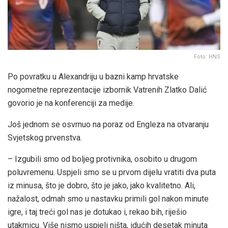
Foto: HNS
Po povratku u Alexandriju u bazni kamp hrvatske
nogometne reprezentacije izbornik Vatrenih Zlatko Dalić
govorio je na konferenciji za medije.
Još jednom se osvrnuo na poraz od Engleza na otvaranju
Svjetskog prvenstva.
– Izgubili smo od boljeg protivnika, osobito u drugom
poluvremenu. Uspjeli smo se u prvom dijelu vratiti dva puta
iz minusa, što je dobro, što je jako, jako kvalitetno. Ali,
nažalost, odmah smo u nastavku primili gol nakon minute
igre, i taj treći gol nas je dotukao i, rekao bih, riješio
utakmicu. Više nismo uspjeli ništa, idućih desetak minuta