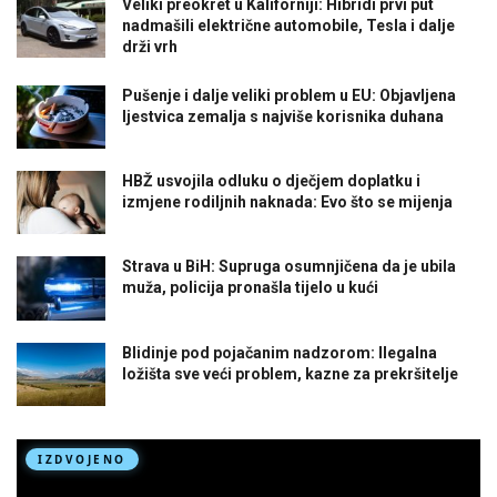
Veliki preokret u Kaliforniji: Hibridi prvi put
nadmašili električne automobile, Tesla i dalje
drži vrh
Pušenje i dalje veliki problem u EU: Objavljena
ljestvica zemalja s najviše korisnika duhana
HBŽ usvojila odluku o dječjem doplatku i
izmjene rodiljnih naknada: Evo što se mijenja
Strava u BiH: Supruga osumnjičena da je ubila
muža, policija pronašla tijelo u kući
Blidinje pod pojačanim nadzorom: Ilegalna
ložišta sve veći problem, kazne za prekršitelje