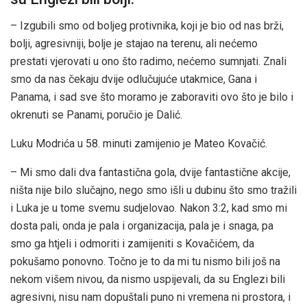
– Izgubili smo od boljeg protivnika, koji je bio od nas brži,
bolji, agresivniji, bolje je stajao na terenu, ali nećemo
prestati vjerovati u ono što radimo, nećemo sumnjati. Znali
smo da nas čekaju dvije odlučujuće utakmice, Gana i
Panama, i sad sve što moramo je zaboraviti ovo što je bilo i
okrenuti se Panami, poručio je Dalić.
Luku Modrića u 58. minuti zamijenio je Mateo Kovačić.
– Mi smo dali dva fantastična gola, dvije fantastične akcije,
ništa nije bilo slučajno, nego smo išli u dubinu što smo tražili
i Luka je u tome svemu sudjelovao. Nakon 3:2, kad smo mi
dosta pali, onda je pala i organizacija, pala je i snaga, pa
smo ga htjeli i odmoriti i zamijeniti s Kovačićem, da
pokušamo ponovno. Točno je to da mi tu nismo bili još na
nekom višem nivou, da nismo uspijevali, da su Englezi bili
agresivni, nisu nam dopuštali puno ni vremena ni prostora, i