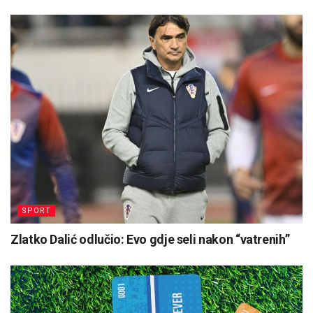
SPORT
Zlatko Dalić odlučio: Evo gdje seli nakon “vatrenih”