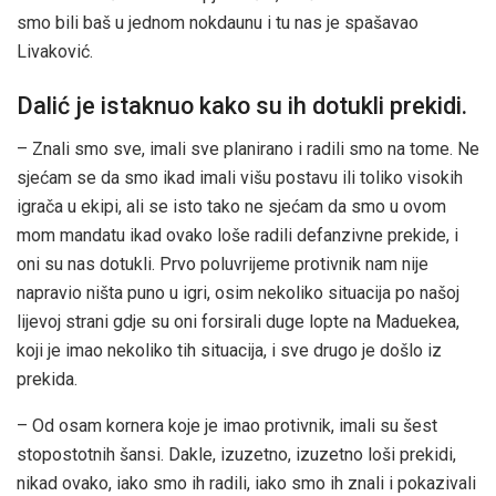
smo bili baš u jednom nokdaunu i tu nas je spašavao
Livaković.
Dalić je istaknuo kako su ih dotukli prekidi.
– Znali smo sve, imali sve planirano i radili smo na tome. Ne
sjećam se da smo ikad imali višu postavu ili toliko visokih
igrača u ekipi, ali se isto tako ne sjećam da smo u ovom
mom mandatu ikad ovako loše radili defanzivne prekide, i
oni su nas dotukli. Prvo poluvrijeme protivnik nam nije
napravio ništa puno u igri, osim nekoliko situacija po našoj
lijevoj strani gdje su oni forsirali duge lopte na Maduekea,
koji je imao nekoliko tih situacija, i sve drugo je došlo iz
prekida.
– Od osam kornera koje je imao protivnik, imali su šest
stopostotnih šansi. Dakle, izuzetno, izuzetno loši prekidi,
nikad ovako, iako smo ih radili, iako smo ih znali i pokazivali