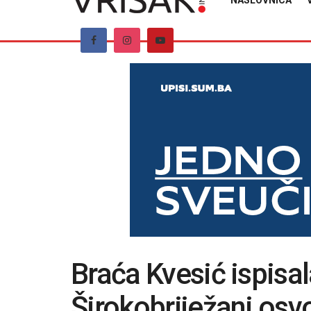
NASLOVNICA
Braća Kvesić ispisal
Širokobriježani osvo