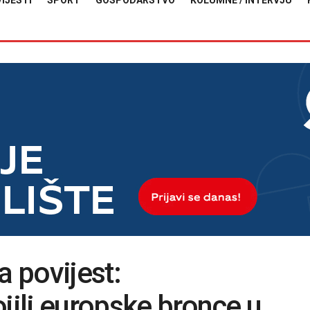
VIJESTI
SPORT
GOSPODARSTVO
KOLUMNE / INTERVJU
a povijest:
jili europske bronce u