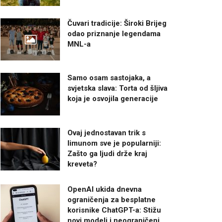
Čuvari tradicije: Široki Brijeg
odao priznanje legendama
MNL-a
Samo osam sastojaka, a
svjetska slava: Torta od šljiva
koja je osvojila generacije
Ovaj jednostavan trik s
limunom sve je popularniji:
Zašto ga ljudi drže kraj
kreveta?
OpenAI ukida dnevna
ograničenja za besplatne
korisnike ChatGPT-a: Stižu
novi modeli i neograničeni