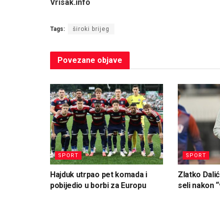
Vrisak.info
Tags:
široki brijeg
Povezane
objave
SPORT
SPORT
Hajduk utrpao pet komada i
Zlatko Dalić
pobijedio u borbi za Europu
seli nakon “