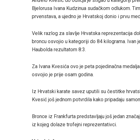
Anđelo Kvesić do odličja je stigao u kategoriji pr
Bjelorusa Ivana Kudzinua sudačkom odlukom. Time
prvenstava, a ujedno je Hrvatskoj donio i prvu me
Velik razlog za slavlje Hrvatska reprezentacija dobi
broncu osvojio u kategoriji do 84 kilograma. Ivan 
Haubolda rezultatom 8:3.
Za Ivana Kvesića ovo je peta pojedinačna medalja
osvojio je prije osam godina.
Iz Hrvatski karate savez uputili su čestitke hrva
Kvesić još jednom potvrdila kako pripadaju samo
Bronce iz Frankfurta predstavljaju još jedan značaj
iz kojeg dolaze trofejni reprezentativci.