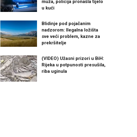
muža, policija pronašla tijelo
u kući
Blidinje pod pojačanim
nadzorom: Ilegalna ložišta
sve veći problem, kazne za
prekršitelje
(VIDEO) Užasni prizori u BiH:
Rijeka u potpunosti presušila,
riba uginula