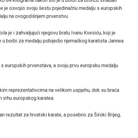
eko 84 kilograma nakon što je u borbi za broncu svladao
 je osvojio svoju šestu pojedinačnu medalju s europskih
dalju na ovogodišnjem prvenstvu.
la je i zahvaljujući njegovu bratu Ivanu Kvesiću, koji je
je u borbi za medalju pobijedio njemačkog karatista Jannea
 s europskih prvenstava, a svoju prvu europsku medalju
tskim reprezentativcima na velikom uspjehu, dok su braća
m vrhu europskog karatea.
an rezultat za hrvatski karate, a posebno za Široki Brijeg,