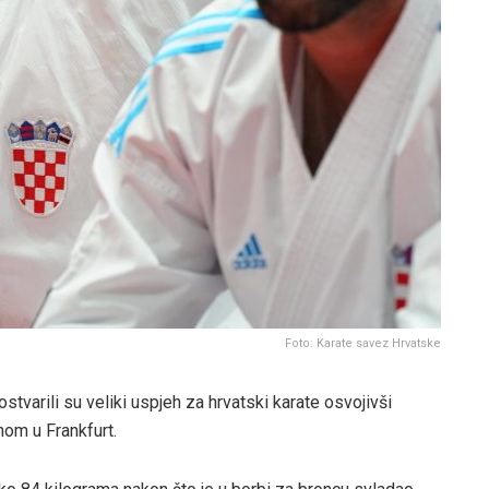
Foto: Karate savez Hrvatske
tvarili su veliki uspjeh za hrvatski karate osvojivši
om u Frankfurt.