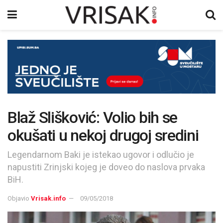
Blaž Slišković: Volio bih se
okušati u nekoj drugoj sredini
Legendarnom Baki je istekao ugovor i odlučio je
napustiti Zrinjski kojeg je doveo do naslova prvaka
BiH.
Objavio
Vrisak.info
09/05/2018