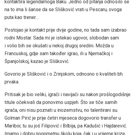
kontaktira legendarnoga Baku. Jedno od pitanja odnosilo se
na to ima li šanse da se Slišković vrati u Pescaru, ovoga
puta kao trener…
Postojao je kontakt prije dvije godine, no tada sam izabrao
rodni Mostar. Sada mi je istekao ugovor, slobodan sam
i volio bih se okušati u nekoj drugoj sredini. Možda u
Francuskoj, gdje sam također igrao, ili u Njemačkoj i
Španjolskoj, kazao je Slišković.
Govorio je Slišković i o Zrinjskom, odnosno o kvaliteti bh.
prvaka.
Pritisak je bio veliki, igrači i navijači su nakon prošlogodišnje
titule očekivali da ponovimo uspjeh. Što se tiče samih
igrača, oni nisu poznati u inozemstvu, no talentirani su.
Golman Pirić je prije četiri mjeseca dogovorio transfer u
Maribor, tu su još Filipović i Bilbija, pa Kadušić i Hajdarević.
Imamo i dobru nogometnu školu koja, čak i u vrijeme krize,