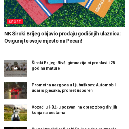
SPORT
NK Široki Brijeg objavio prodaju godišnjih ulaznica:
Osigurajte svoje mjesto na Pecari!
Široki Brijeg: Bivši gimnazijalci proslavili 25
godina mature
Prometna nezgoda u Ljubuškom: Automobil
udario pješaka, promet usporen
Vozači u HBŽ-u pozvani na oprez zbog divljih
konja na cestama