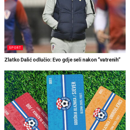
SPORT
Zlatko Dalić odlučio: Evo gdje seli nakon “vatrenih”