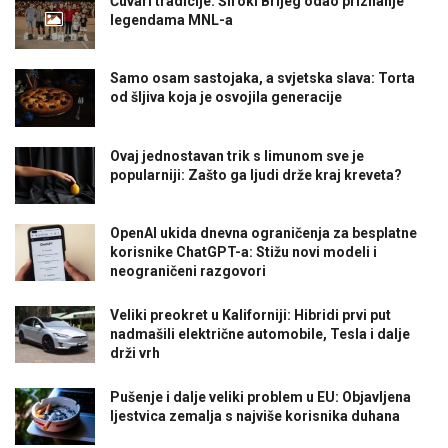
Čuvari tradicije: Široki Brijeg odao priznanje
legendama MNL-a
Samo osam sastojaka, a svjetska slava: Torta
od šljiva koja je osvojila generacije
Ovaj jednostavan trik s limunom sve je
popularniji: Zašto ga ljudi drže kraj kreveta?
OpenAI ukida dnevna ograničenja za besplatne
korisnike ChatGPT-a: Stižu novi modeli i
neograničeni razgovori
Veliki preokret u Kaliforniji: Hibridi prvi put
nadmašili električne automobile, Tesla i dalje
drži vrh
Pušenje i dalje veliki problem u EU: Objavljena
ljestvica zemalja s najviše korisnika duhana