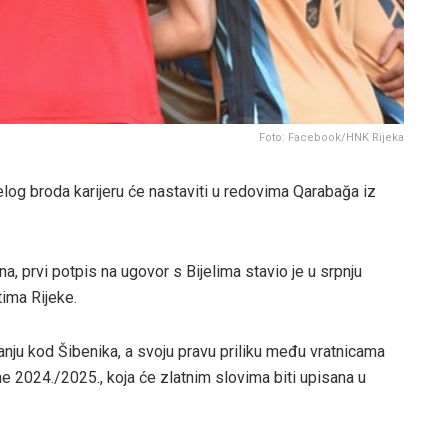
Foto: Facebook/HNK Rijeka
jelog broda karijeru će nastaviti u redovima Qarabağa iz
a, prvi potpis na ugovor s Bijelima stavio je u srpnju
tima Rijeke.
anju kod Šibenika, a svoju pravu priliku među vratnicama
 2024./2025., koja će zlatnim slovima biti upisana u