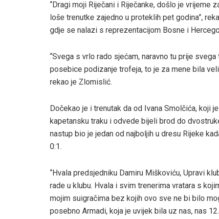
“Dragi moji Riječani i Riječanke, došlo je vrijeme 
loše trenutke zajedno u proteklih pet godina”, rek
gdje se nalazi s reprezentacijom Bosne i Hercego
“Svega s vrlo rado sjećam, naravno tu prije svega
posebice podizanje trofeja, to je za mene bila vel
rekao je Zlomislić.
Dočekao je i trenutak da od Ivana Smolčića, koji j
kapetansku traku i odvede bijeli brod do dvostruk
nastup bio je jedan od najboljih u dresu Rijeke kad
0:1.
“Hvala predsjedniku Damiru Miškoviću, Upravi klub
rade u klubu. Hvala i svim trenerima vratara s koj
mojim suigračima bez kojih ovo sve ne bi bilo mo
posebno Armadi, koja je uvijek bila uz nas, nas 12