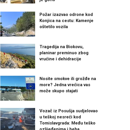
Požar izazvao odrone kod
Konjica na cestu: Kamenje
oštetilo vozila
Tragedija na Biokovu,
planinar preminuo zbog
vrućine i dehidracije
Nosite smokve ili grožđe na
more? Jedna vrećica vas
može skupo stajati
Vozač iz Posušja sudjelovao
u teškoj nesreći kod
Tomislavgrada: Među teško
ozlijeđenima i beba