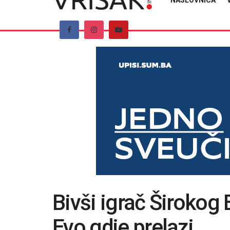
NASLOVNICA
Bivši igrač Širokog 
Evo gdje prelazi