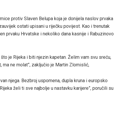
kmice protiv Slaven Belupa koja je donijela naslov prvaka
 zauvijek ostati upisani u riječku povijest. Kao i trenutak
jen prvaku Hrvatske i nekoliko dana kasnije i Rabuzinovo
a što je Rijeka i biti njezin kapetan. Želim vam svu sreću,
, ma ne molat”, zaključio je Martin Zlomislić,
 izvan njega. Bezbroj uspomena, dupla kruna i europsko
eka želi ti sve najbolje u nastavku karijere”, poručili su