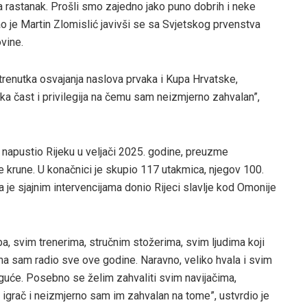
za rastanak. Prošli smo zajedno jako puno dobrih i neke
ao je Martin Zlomislić javivši se sa Svjetskog prvenstva
vine.
 trenutka osvajanja naslova prvaka i Kupa Hrvatske,
ika čast i privilegija na čemu sam neizmjerno zahvalan”,
e napustio Rijeku u veljači 2025. godine, preuzme
e krune. U konačnici je skupio 117 utakmica, njegov 100.
a je sjajnim intervencijama donio Rijeci slavlje kod Omonije
a, svim trenerima, stručnim stožerima, svim ljudima koji
ima sam radio sve ove godine. Naravno, veliko hvala i svim
guće. Posebno se želim zahvaliti svim navijačima,
. igrač i neizmjerno sam im zahvalan na tome”, ustvrdio je