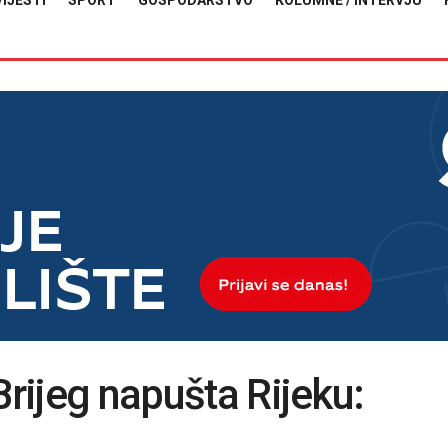
VIJESTI
SPORT
GOSPODARSTVO
KOLUMNE / INTERVJU
Brijeg napušta Rijeku: