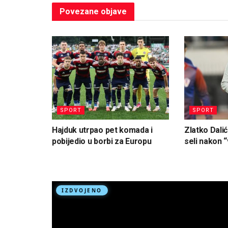
Povezane
objave
SPORT
SPORT
Hajduk utrpao pet komada i
Zlatko Dalić
pobijedio u borbi za Europu
seli nakon “