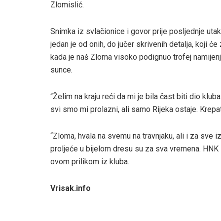
Zlomislić.
Snimka iz svlačionice i govor prije posljednje uta
jedan je od onih, do jučer skrivenih detalja, koji će
kada je naš Zloma visoko podignuo trofej namijen
sunce.
“Želim na kraju reći da mi je bila čast biti dio klub
svi smo mi prolazni, ali samo Rijeka ostaje. Krepat
“Zloma, hvala na svemu na travnjaku, ali i za sve
proljeće u bijelom dresu su za sva vremena. HNK Rij
ovom prilikom iz kluba.
Vrisak.info