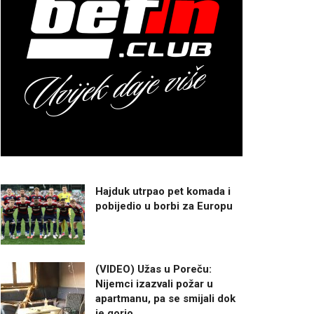
Hajduk utrpao pet komada i
pobijedio u borbi za Europu
(VIDEO) Užas u Poreču:
Nijemci izazvali požar u
apartmanu, pa se smijali dok
je gorio