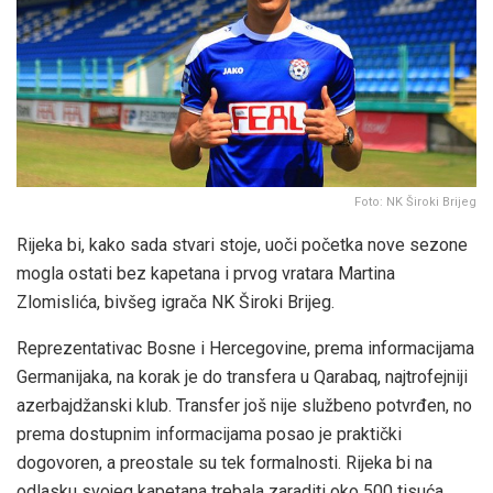
Foto: NK Široki Brijeg
Rijeka bi, kako sada stvari stoje, uoči početka nove sezone
mogla ostati bez kapetana i prvog vratara Martina
Zlomislića, bivšeg igrača NK Široki Brijeg.
Reprezentativac Bosne i Hercegovine, prema informacijama
Germanijaka, na korak je do transfera u Qarabaq, najtrofejniji
azerbajdžanski klub. Transfer još nije službeno potvrđen, no
prema dostupnim informacijama posao je praktički
dogovoren, a preostale su tek formalnosti. Rijeka bi na
odlasku svojeg kapetana trebala zaraditi oko 500 tisuća