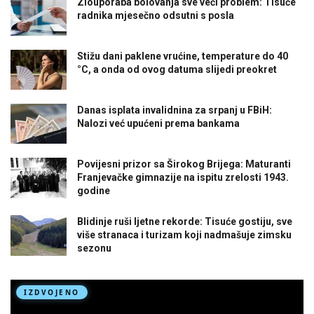
Zlouporaba bolovanja sve veći problem: Tisuće
radnika mjesečno odsutni s posla
Stižu dani paklene vrućine, temperature do 40
°C, a onda od ovog datuma slijedi preokret
Danas isplata invalidnina za srpanj u FBiH:
Nalozi već upućeni prema bankama
Povijesni prizor sa Širokog Brijega: Maturanti
Franjevačke gimnazije na ispitu zrelosti 1943.
godine
Blidinje ruši ljetne rekorde: Tisuće gostiju, sve
više stranaca i turizam koji nadmašuje zimsku
sezonu