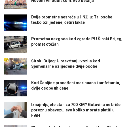
Novom Vinodolskom: Evo detalja
Dvije prometne nesreće u HNŽ-u: Tri osobe
teško ozlijeđene, četiri lakše
Prometna nezgoda kod zgrade PU Široki Brijeg,
promet otežan
Široki Brijeg: U prevrtanju vozila kod
Sjemenarne ozlijeđene dvije osobe
Kod Čapljine pronađeni marihuana i amfetamin,
dvije osobe uhićene
Iznajmljujete stan za 700 KM? Gotovina ne briše
poreznu obavezu, evo koliko morate platiti u
FBiH