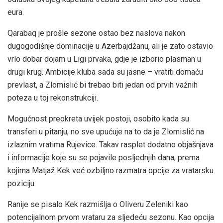
eura.
Qarabaq je prošle sezone ostao bez naslova nakon
dugogodišnje dominacije u Azerbajdžanu, ali je zato ostavio
vrlo dobar dojam u Ligi prvaka, gdje je izborio plasman u
drugi krug. Ambicije kluba sada su jasne – vratiti domaću
prevlast, a Zlomislić bi trebao biti jedan od prvih važnih
poteza u toj rekonstrukciji.
Mogućnost preokreta uvijek postoji, osobito kada su
transferi u pitanju, no sve upućuje na to da je Zlomislić na
izlaznim vratima Rujevice. Takav rasplet dodatno objašnjava
i informacije koje su se pojavile posljednjih dana, prema
kojima Matjaž Kek već ozbiljno razmatra opcije za vratarsku
poziciju.
Ranije se pisalo Kek razmišlja o Oliveru Zeleniki kao
potencijalnom prvom vrataru za sljedeću sezonu. Kao opcija