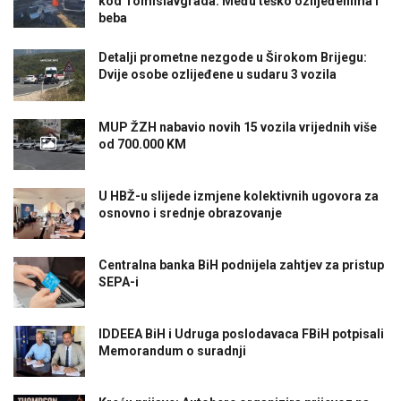
kod Tomislavgrada: Među teško ozlijeđenima i
beba
Detalji prometne nezgode u Širokom Brijegu:
Dvije osobe ozlijeđene u sudaru 3 vozila
MUP ŽZH nabavio novih 15 vozila vrijednih više
od 700.000 KM
U HBŽ-u slijede izmjene kolektivnih ugovora za
osnovno i srednje obrazovanje
Centralna banka BiH podnijela zahtjev za pristup
SEPA-i
IDDEEA BiH i Udruga poslodavaca FBiH potpisali
Memorandum o suradnji