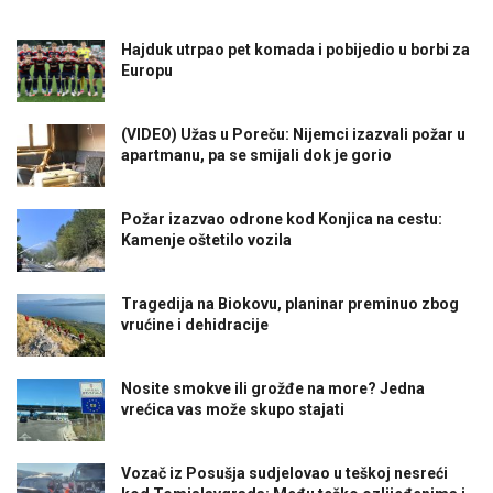
Hajduk utrpao pet komada i pobijedio u borbi za
Europu
(VIDEO) Užas u Poreču: Nijemci izazvali požar u
apartmanu, pa se smijali dok je gorio
Požar izazvao odrone kod Konjica na cestu:
Kamenje oštetilo vozila
Tragedija na Biokovu, planinar preminuo zbog
vrućine i dehidracije
Nosite smokve ili grožđe na more? Jedna
vrećica vas može skupo stajati
Vozač iz Posušja sudjelovao u teškoj nesreći