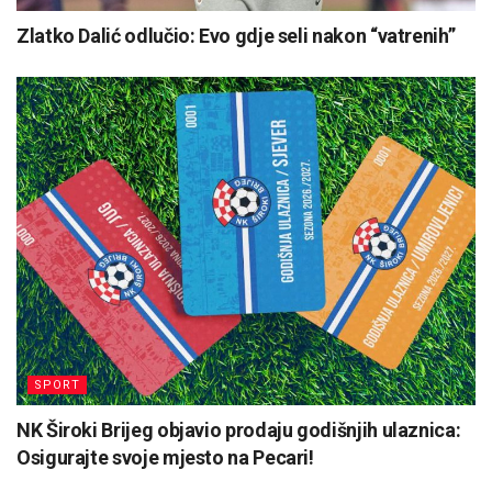
Zlatko Dalić odlučio: Evo gdje seli nakon “vatrenih”
SPORT
NK Široki Brijeg objavio prodaju godišnjih ulaznica:
Osigurajte svoje mjesto na Pecari!