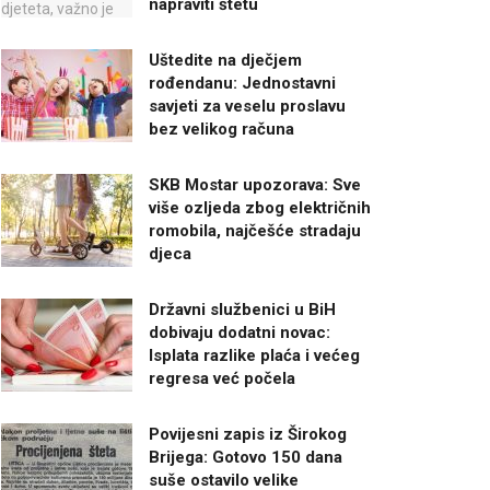
napraviti štetu
Uštedite na dječjem
rođendanu: Jednostavni
savjeti za veselu proslavu
bez velikog računa
SKB Mostar upozorava: Sve
više ozljeda zbog električnih
romobila, najčešće stradaju
djeca
Državni službenici u BiH
dobivaju dodatni novac:
Isplata razlike plaća i većeg
regresa već počela
Povijesni zapis iz Širokog
Brijega: Gotovo 150 dana
suše ostavilo velike