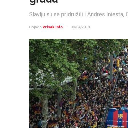
Slavlju su se pridružili i Andres Iniesta,
Objavio
Vrisak.info
30/04/2018