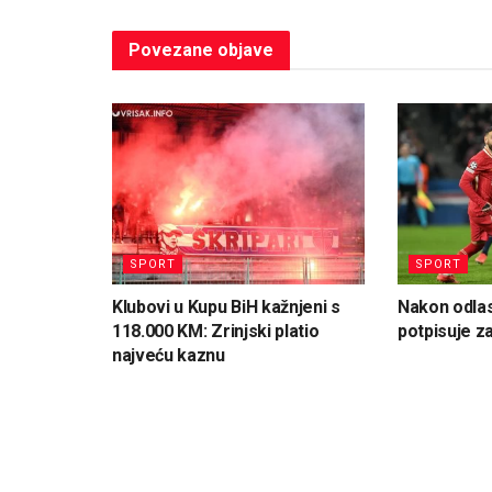
Povezane
objave
SPORT
SPORT
Klubovi u Kupu BiH kažnjeni s
Nakon odlas
118.000 KM: Zrinjski platio
potpisuje z
najveću kaznu