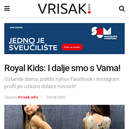
Royal Kids: I dalje smo s Vama!
Ostanite doma, pratite njihov Facebook i Instagram
profil jer uskoro dolaze novosti!
Objavio
Vrisak.info
04/04/2020