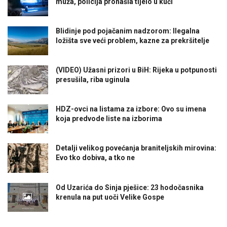
muža, policija pronašla tijelo u kući
Blidinje pod pojačanim nadzorom: Ilegalna
ložišta sve veći problem, kazne za prekršitelje
(VIDEO) Užasni prizori u BiH: Rijeka u potpunosti
presušila, riba uginula
HDZ-ovci na listama za izbore: Ovo su imena
koja predvode liste na izborima
Detalji velikog povećanja braniteljskih mirovina:
Evo tko dobiva, a tko ne
Od Uzarića do Sinja pješice: 23 hodočasnika
krenula na put uoči Velike Gospe