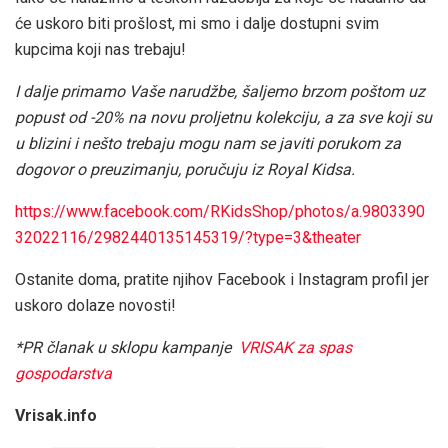
će uskoro biti prošlost, mi smo i dalje dostupni svim
kupcima koji nas trebaju!
I dalje primamo Vaše narudžbe, šaljemo brzom poštom uz
popust od -20% na novu proljetnu kolekciju, a za sve koji su
u blizini i nešto trebaju mogu nam se javiti porukom za
dogovor o preuzimanju, poručuju iz Royal Kidsa.
https://www.facebook.com/RKidsShop/photos/a.9803390
32022116/2982440135145319/?type=3&theater
Ostanite doma, pratite njihov Facebook i Instagram profil jer
uskoro dolaze novosti!
*PR članak u sklopu kampanje
VRISAK za spas
gospodarstva
Vrisak.info