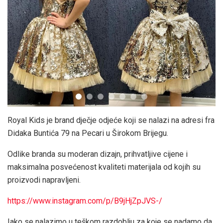
Royal Kids je brand dječje odjeće koji se nalazi na adresi fra
Didaka Buntića 79 na Pecari u Širokom Brijegu.
Odlike branda su moderan dizajn, prihvatljive cijene i
maksimalna posvećenost kvaliteti materijala od kojih su
proizvodi napravljeni.
https://www.instagram.com/p/B9jHjZpJVS-/
Iako se nalazimo u teškom razdoblju za koje se nadamo da