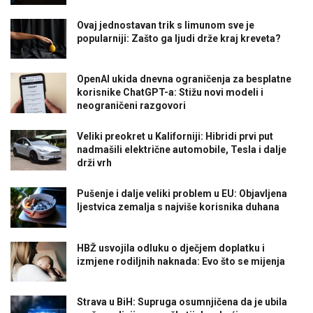
Ovaj jednostavan trik s limunom sve je
popularniji: Zašto ga ljudi drže kraj kreveta?
OpenAI ukida dnevna ograničenja za besplatne
korisnike ChatGPT-a: Stižu novi modeli i
neograničeni razgovori
Veliki preokret u Kaliforniji: Hibridi prvi put
nadmašili električne automobile, Tesla i dalje
drži vrh
Pušenje i dalje veliki problem u EU: Objavljena
ljestvica zemalja s najviše korisnika duhana
HBŽ usvojila odluku o dječjem doplatku i
izmjene rodiljnih naknada: Evo što se mijenja
Strava u BiH: Supruga osumnjičena da je ubila