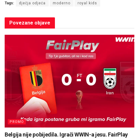
Tags:
dječja odjeća
moderno
royal kids
Povezane
objave
PROMO
Belgija nije pobijedila. Igrači WWIN-a jesu. FairPlay