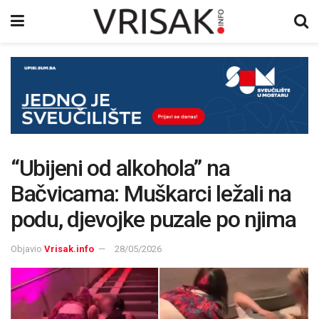
“Ubijeni od alkohola” na
Bačvicama: Muškarci ležali na
podu, djevojke puzale po njima
Objavio
Vrisak.info
28/05/2026