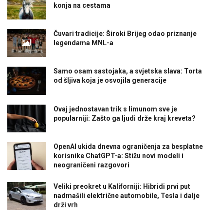
konja na cestama
Čuvari tradicije: Široki Brijeg odao priznanje
legendama MNL-a
Samo osam sastojaka, a svjetska slava: Torta
od šljiva koja je osvojila generacije
Ovaj jednostavan trik s limunom sve je
popularniji: Zašto ga ljudi drže kraj kreveta?
OpenAI ukida dnevna ograničenja za besplatne
korisnike ChatGPT-a: Stižu novi modeli i
neograničeni razgovori
Veliki preokret u Kaliforniji: Hibridi prvi put
nadmašili električne automobile, Tesla i dalje
drži vrh