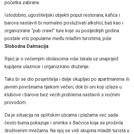
početka zabrane.
Istodobno, ugostiteljski objekti poput restorana, kafića i
barova nastavili bi normalno posluživati alkohol, baš kao i
organizirane “pub crawl” ture koje su posljednjih godina
postale vrlo popularne među mlađim turistima, piše
Slobodna Dalmacija
.
Riječ je o večernjim obilascima više lokala uz unaprijed
kupljene ulaznice i organizirano druženje.
Tako bi se dio posjetitelja i dalje okupljao po apartmanima ili
javnim površinama tijekom večeri, dok bi oni koji izlaze u
klubove i barove bez većih problema nastavili s noćnim
provodom.
Da je situacija na splitskim ulicama i plažama već sada
često burna pokazuje i snimka s Bačvica koja se proširila
društvenim mrežama. Na njoj se vidi skupina mladih turista u