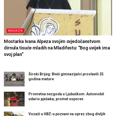
MAGAZIN
Mostarka Ivana Alpeza svojim svjedočanstvom
dirnula tisuće mladih na Mladifestu: “Bog uvijek ima
svoj plan”
Široki Brijeg: Bivši gimnazijalci proslavili 25
godina mature
Prometna nezgoda u Ljubuškom: Automobil
udario pješaka, promet usporen
Vozači u HBŽ-u pozvani na oprez zbog divljih