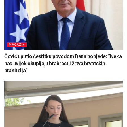
MAGAZIN
Čović uputio čestitku povodom Dana pobjede: “Neka
nas uvijek okupljaju hrabrost i žrtva hrvatskih
branitelja”