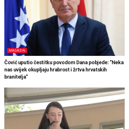
MAGAZIN
Čović uputio čestitku povodom Dana pobjede: “Neka
nas uvijek okupljaju hrabrost i žrtva hrvatskih
branitelja”