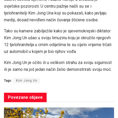
svjetske pozorosti. U centru pažnje našli su se i
tjelohranitelji Kim Jong Una koji su pokazali, kako javljaju
mediji, dosad neviđeni način čuvanja štićene osobe.
Tako su kamere zabilježile kako je sjevernokrejski diktator
Kim Jong Un ušao u svoju limuzinu koju je okružilo njegovh
12 tjelohranitelja u crnim odijelima te su cijelo vrijeme trčali
uz automobil u kojem je bio njihov vođa.
Kim Jong Un je očito ili u velikom strahu za svoju sigurnost
ili je samo na još jedan način želio demonstrirati svoju moć.
Tags:
Kim Jong Un
Povezane
objave