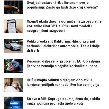
Ovaj jednostavan trik s limunom sve je
popularniji: Zašto ga ljudi drže kraj kreveta?
OpenAI ukida dnevna ograničenja za besplatne
korisnike ChatGPT-a: Stižu novi modeli i
neograničeni razgovori
Veliki preokret u Kaliforniji: Hibridi prvi put
nadmašili električne automobile, Tesla i dalje
drži vrh
Pušenje i dalje veliki problem u EU: Objavljena
ljestvica zemalja s najviše korisnika duhana
HBŽ usvojila odluku o dječjem doplatku i
izmjene rodiljnih naknada: Evo što se mijenja
Strava u BiH: Supruga osumnjičena da je ubila
muža, policija pronašla tijelo u kući