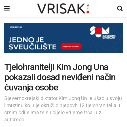
Tjelohranitelji Kim Jong Una
pokazali dosad neviđeni način
čuvanja osobe
Sjevernokrejski diktator Kim Jong Un je ušao u svoju
limuzinu koju je okružilo njegovh 12 tjelohranitelja u
crnim odijelima te su cijelo vrijeme trčali uz
automobil.