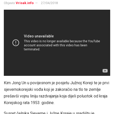
Objavio
Vrisak.info
27/04/2018
Kim Jong Un u povijesnom je posjetu Južnoj Koreji te je prvi
sjevernokorejski vođa koji je zakoračio na tlo te zemlje
prešavši vojnu liniju razdvajanja koja dijeli poluotok od kraja
Korejskog rata 1953. godine.
Susret čelnika Sjeverne i Južne Koreje u središtu je