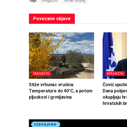
Tags:
magazin
široki brijeg
Povezane
objave
MAGAZIN
MAGAZIN
Stiže vrhunac vrućina:
Čović uputi
Temperature do 40°C, a potom
Dana pobjed
pljuskovi i grmljavina
okupljaju hr
hrvatskih br