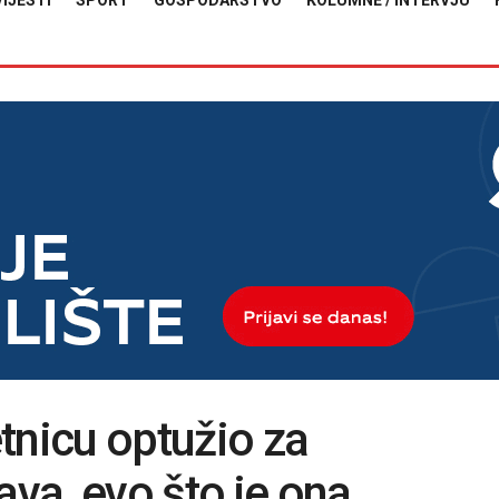
VIJESTI
SPORT
GOSPODARSTVO
KOLUMNE / INTERVJU
tnicu optužio za
ava, evo što je ona