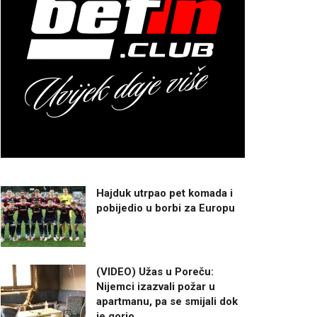
Hajduk utrpao pet komada i
pobijedio u borbi za Europu
(VIDEO) Užas u Poreču:
Nijemci izazvali požar u
apartmanu, pa se smijali dok
je gorio