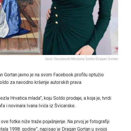
Izvor: Facebook/Marijana Soldo/Dragan Gortan
an Gortan javno je na svom Facebook profilu optužio
oldo za navodno kršenje autorskih prava.
zla Hrvatica mlada”, koju Soldo prodaje, a koja je, tvrdi
fa i novinara Ivana Ivića iz Švicarske.
k ove fotke niže traže pojašnjenje. Na prvoj je fotografiji
 nastala 1998. godine”, napisao je Dragan Gortan u svojoj