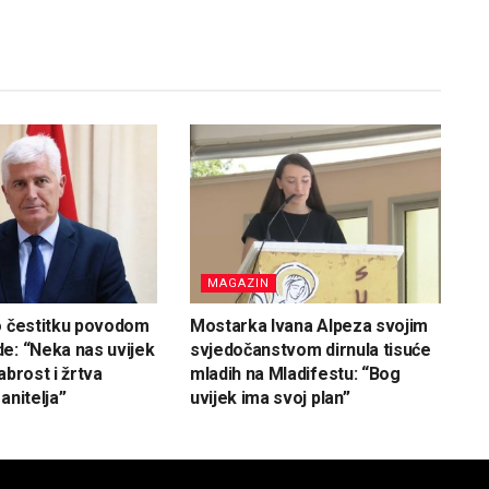
MAGAZIN
o čestitku povodom
Mostarka Ivana Alpeza svojim
e: “Neka nas uvijek
svjedočanstvom dirnula tisuće
abrost i žrtva
mladih na Mladifestu: “Bog
anitelja”
uvijek ima svoj plan”