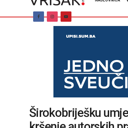
NASLOVNICA
Širokobriješku umje
kršenje autorskih pr