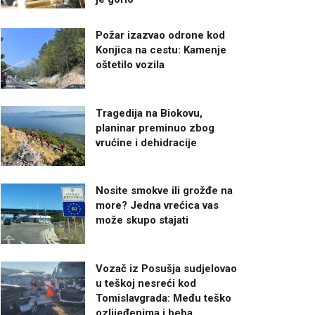
Požar izazvao odrone kod
Konjica na cestu: Kamenje
oštetilo vozila
Tragedija na Biokovu,
planinar preminuo zbog
vrućine i dehidracije
Nosite smokve ili grožđe na
more? Jedna vrećica vas
može skupo stajati
Vozač iz Posušja sudjelovao
u teškoj nesreći kod
Tomislavgrada: Među teško
ozlijeđenima i beba