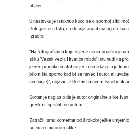
objavi.
U nastavku je istaknuo kako se o spornoj slici m
Gologorice u Istri, do detalja poput malog stolca n
izradio.
“Na fotografijama koje slijede širokobriješka je um
sliku ‘Vezak vezla Hrvatica mlada’ istu nudi na pro
je već prodala na stotine jer i sama kaže u jednom t
bilo ništa sporno kad bi se naveo i autor, ali uv
uvećanje)”, objavio je Gortan na svom Facebook pr
Gortan je naglasio da je autor originalne slike Ivan
grešku i ispričati se autoru.
Zatražili smo komentar od širokobriješke umjetni
se čula s autorom slike.