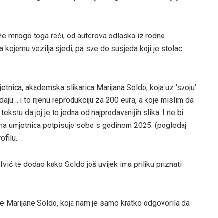
ože mnogo toga reći, od autorova odlaska iz rodne
a kojemu vezilja sjedi, pa sve do susjeda koji je stolac
jetnica, akademska slikarica Marijana Soldo, koja uz ‘svoju’
daju… i to njenu reprodukciju za 200 eura, a koje mislim da
ekstu da joj je to jedna od najprodavanijih slika. I ne bi
ažena umjetnica potpisuje sebe s godinom 2025. (pogledaj
ofilu.
 Ivić te dodao kako Soldo još uvijek ima priliku priznati
ce Marijane Soldo, koja nam je samo kratko odgovorila da