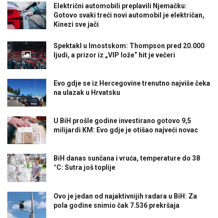
Električni automobili preplavili Njemačku:
Gotovo svaki treći novi automobil je električan,
Kinezi sve jači
Spektakl u Imostskom: Thompson pred 20.000
ljudi, a prizor iz „VIP lože“ hit je večeri
Evo gdje se iz Hercegovine trenutno najviše čeka
na ulazak u Hrvatsku
U BiH prošle godine investirano gotovo 9,5
milijardi KM: Evo gdje je otišao najveći novac
BiH danas sunčana i vruća, temperature do 38
°C: Sutra još toplije
Ovo je jedan od najaktivnijih radara u BiH: Za
pola godine snimio čak 7.536 prekršaja