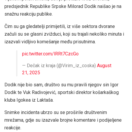
predsjednik Republike Srpske Milorad Dodik naišao je na
snažnu reakciju publike.
Čim su ga gledatelji primijetili, iz više sektora dvorane
začuli su se glasni zvižduci, koji su trajali nekoliko minuta i
izazvali vidljivo komešanje među prisutnima.
pic.twitter.com/lRRt7CzcGo
— Dečak iz kraja (@Virim_iz_coska)
August
21, 2025
Dodik nije bio sam, društvo su mu pravili njegov sin Igor
Dodik te Vuk Radivojević, sportski direktor košarkaškog
kluba Igokea iz Laktaša.
Snimke incidenta ubrzo su se proširile društvenim
mrežama, gdje su izazvale brojne komentare i podijeljene
reakcije.