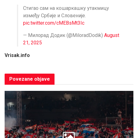
Стигао сам на кошаркашку утакмицу
између Србије и Словеније.
pic.twitter.com/cMEBsMt3Ic
— Милорад Додик (@MiloradDodik)
August
21, 2025
Vrisak.info
Povezane
objave