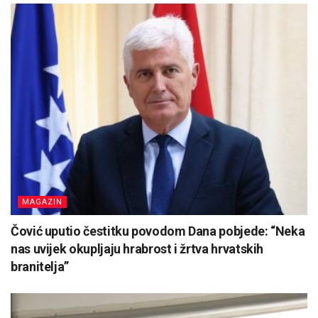
MAGAZIN
Čović uputio čestitku povodom Dana pobjede: “Neka
nas uvijek okupljaju hrabrost i žrtva hrvatskih
branitelja”