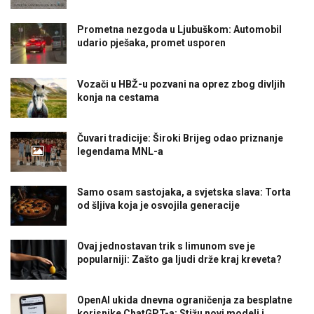
Prometna nezgoda u Ljubuškom: Automobil
udario pješaka, promet usporen
Vozači u HBŽ-u pozvani na oprez zbog divljih
konja na cestama
Čuvari tradicije: Široki Brijeg odao priznanje
legendama MNL-a
Samo osam sastojaka, a svjetska slava: Torta
od šljiva koja je osvojila generacije
Ovaj jednostavan trik s limunom sve je
popularniji: Zašto ga ljudi drže kraj kreveta?
OpenAI ukida dnevna ograničenja za besplatne
korisnike ChatGPT-a: Stižu novi modeli i