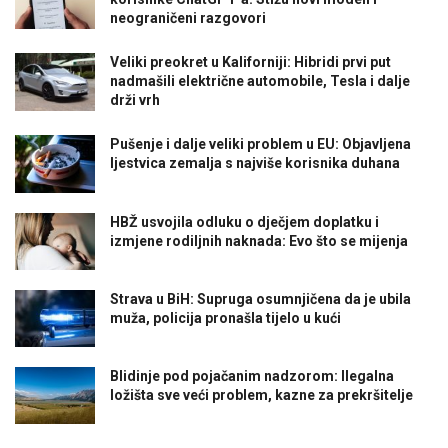
neograničeni razgovori
Veliki preokret u Kaliforniji: Hibridi prvi put
nadmašili električne automobile, Tesla i dalje
drži vrh
Pušenje i dalje veliki problem u EU: Objavljena
ljestvica zemalja s najviše korisnika duhana
HBŽ usvojila odluku o dječjem doplatku i
izmjene rodiljnih naknada: Evo što se mijenja
Strava u BiH: Supruga osumnjičena da je ubila
muža, policija pronašla tijelo u kući
Blidinje pod pojačanim nadzorom: Ilegalna
ložišta sve veći problem, kazne za prekršitelje