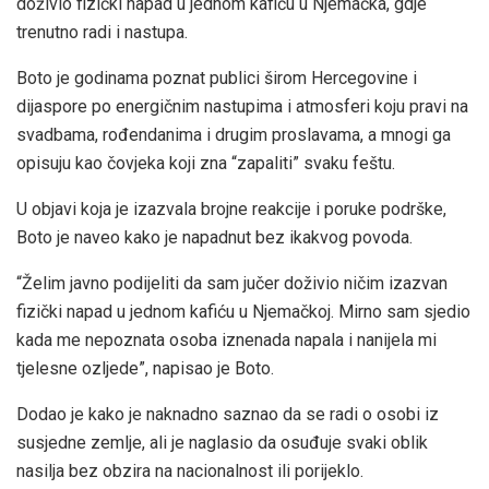
doživio fizički napad u jednom kafiću u Njemačka, gdje
trenutno radi i nastupa.
Boto je godinama poznat publici širom Hercegovine i
dijaspore po energičnim nastupima i atmosferi koju pravi na
svadbama, rođendanima i drugim proslavama, a mnogi ga
opisuju kao čovjeka koji zna “zapaliti” svaku feštu.
U objavi koja je izazvala brojne reakcije i poruke podrške,
Boto je naveo kako je napadnut bez ikakvog povoda.
“Želim javno podijeliti da sam jučer doživio ničim izazvan
fizički napad u jednom kafiću u Njemačkoj. Mirno sam sjedio
kada me nepoznata osoba iznenada napala i nanijela mi
tjelesne ozljede”, napisao je Boto.
Dodao je kako je naknadno saznao da se radi o osobi iz
susjedne zemlje, ali je naglasio da osuđuje svaki oblik
nasilja bez obzira na nacionalnost ili porijeklo.