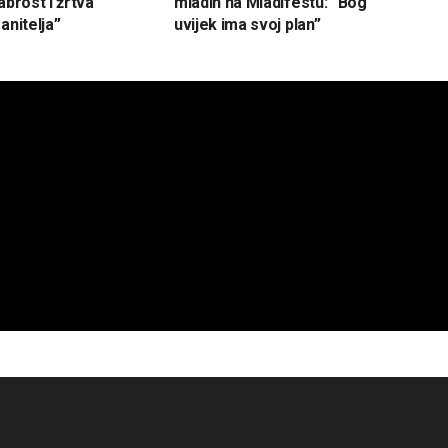
abrost i žrtva
mladih na Mladifestu: “Bog
anitelja”
uvijek ima svoj plan”