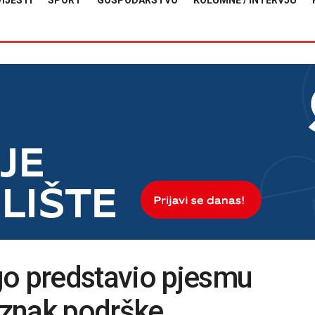
VIJESTI
SPORT
GOSPODARSTVO
KOLUMNE / INTERVJU
go predstavio pjesmu
u znak podrške