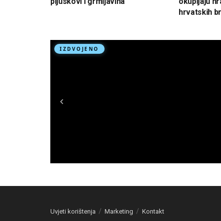
pljuskovi i grmljavina
okupljaju hr
hrvatskih br
Uvjeti korištenja
Marketing
Kontakt