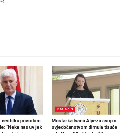
AQ
MAGAZIN
o čestitku povodom
Mostarka Ivana Alpeza svojim
e: “Neka nas uvijek
svjedočanstvom dirnula tisuće