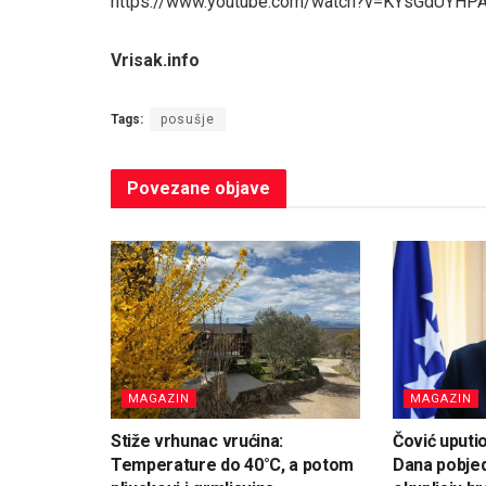
https://www.youtube.com/watch?v=KYsGdUYHP
Vrisak.info
Tags:
posušje
Povezane
objave
MAGAZIN
MAGAZIN
Stiže vrhunac vrućina:
Čović uputi
Temperature do 40°C, a potom
Dana pobjed