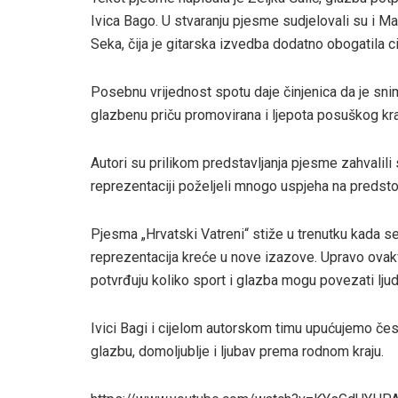
Ivica Bago. U stvaranju pjesme sudjelovali su i Ma
Seka, čija je gitarska izvedba dodatno obogatila cij
Posebnu vrijednost spotu daje činjenica da je snim
glazbenu priču promovirana i ljepota posuškog kra
Autori su prilikom predstavljanja pjesme zahvalili s
reprezentaciji poželjeli mnogo uspjeha na predsto
Pjesma „Hrvatski Vatreni“ stiže u trenutku kada 
reprezentacija kreće u nove izazove. Upravo ovak
potvrđuju koliko sport i glazba mogu povezati ljud
Ivici Bagi i cijelom autorskom timu upućujemo čes
glazbu, domoljublje i ljubav prema rodnom kraju.