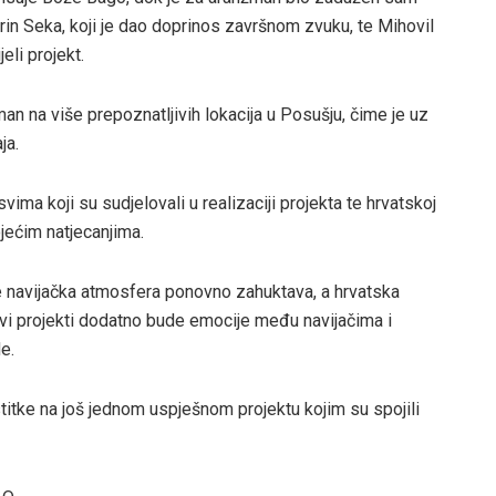
rin Seka, koji je dao doprinos završnom zvuku, te Mihovil
eli projekt.
an na više prepoznatljivih lokacija u Posušju, čime je uz
ja.
vima koji su sudjelovali u realizaciji projekta te hrvatskoj
jećim natjecanjima.
se navijačka atmosfera ponovno zahuktava, a hrvatska
vi projekti dodatno bude emocije među navijačima i
e.
titke na još jednom uspješnom projektu kojim su spojili