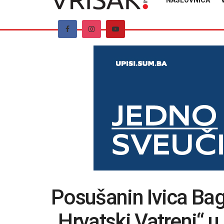
NASLOVNICA
Posušanin Ivica Ba
„Hrvatski Vatreni“ 