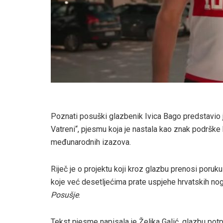
Poznati posuški glazbenik Ivica Bago predstavio 
Vatreni“, pjesmu koja je nastala kao znak podrške
međunarodnih izazova.
Riječ je o projektu koji kroz glazbu prenosi poruku
koje već desetljećima prate uspjehe hrvatskih no
Posušje
.
Tekst pjesme napisala je Željka Galić, glazbu po