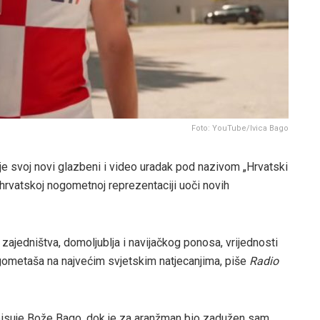
Foto: YouTube/Ivica Bago
je svoj novi glazbeni i video uradak pod nazivom „Hrvatski
 hrvatskoj nogometnoj reprezentaciji uoči novih
 zajedništva, domoljublja i navijačkog ponosa, vrijednosti
gometaša na najvećim svjetskim natjecanjima, piše
Radio
tpisuje Bože Bago, dok je za aranžman bio zadužen sam