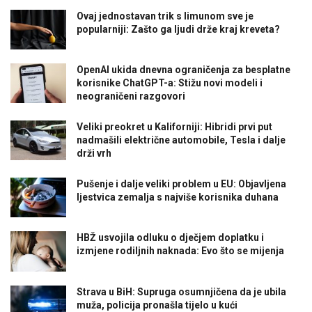
Ovaj jednostavan trik s limunom sve je
popularniji: Zašto ga ljudi drže kraj kreveta?
OpenAI ukida dnevna ograničenja za besplatne
korisnike ChatGPT-a: Stižu novi modeli i
neograničeni razgovori
Veliki preokret u Kaliforniji: Hibridi prvi put
nadmašili električne automobile, Tesla i dalje
drži vrh
Pušenje i dalje veliki problem u EU: Objavljena
ljestvica zemalja s najviše korisnika duhana
HBŽ usvojila odluku o dječjem doplatku i
izmjene rodiljnih naknada: Evo što se mijenja
Strava u BiH: Supruga osumnjičena da je ubila
muža, policija pronašla tijelo u kući