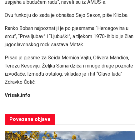
uspjeha u budućem radu”, naveli su iz AMUS-a.
Ovu funkciju do sada je obnašao Sejo Sexon, piše Klix.ba.
Ranko Boban najpoznatiji je po pjesmama “Hercegovina u
srcu”, “Prva ljubav” i “Ljubuški”, a tijekom 1970-ih bio je član
jugoslavenskog rock sastava Metak.
Pisao je pjesme za Seida Memića Vajtu, Olivera Mandića,
Terezu Kesoviju, Željka Samardžića i mnoge druge poznate
izvođače. Između ostalog, skladao je i hit “Glavo luda”
Zdravko Čolić.
Vrisak.info
Povezane
objave