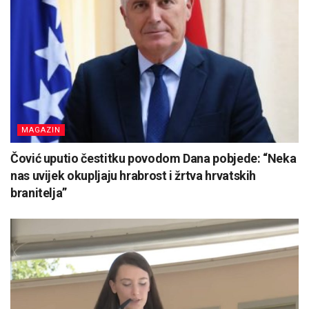
MAGAZIN
Čović uputio čestitku povodom Dana pobjede: “Neka
nas uvijek okupljaju hrabrost i žrtva hrvatskih
branitelja”