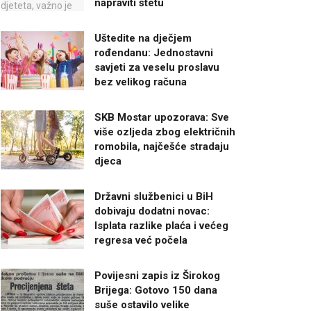
napraviti štetu
Uštedite na dječjem
rođendanu: Jednostavni
savjeti za veselu proslavu
bez velikog računa
SKB Mostar upozorava: Sve
više ozljeda zbog električnih
romobila, najčešće stradaju
djeca
Državni službenici u BiH
dobivaju dodatni novac:
Isplata razlike plaća i većeg
regresa već počela
Povijesni zapis iz Širokog
Brijega: Gotovo 150 dana
suše ostavilo velike