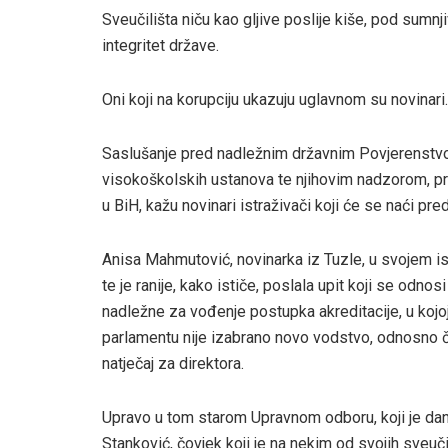
Sveučilišta niču kao gljive poslije kiše, pod sumnj
integritet države.
Oni koji na korupciju ukazuju uglavnom su novinari.
Saslušanje pred nadležnim državnim Povjerenstvom
visokoškolskih ustanova te njihovim nadzorom, prili
u BiH, kažu novinari istraživači koji će se naći pr
Anisa Mahmutović, novinarka iz Tuzle, u svojem ist
te je ranije, kako ističe, poslala upit koji se odn
nadležne za vođenje postupka akreditacije, u koj
parlamentu nije izabrano novo vodstvo, odnosno č
natječaj za direktora.
Upravo u tom starom Upravnom odboru, koji je da
Stanković, čovjek koji je na nekim od svojih sveuč