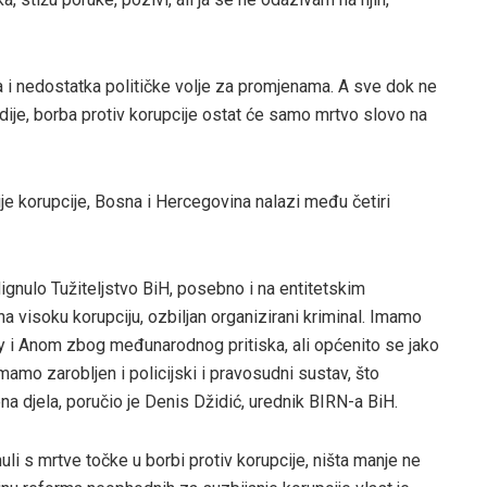
ma i nedostatka političke volje za promjenama. A sve dok ne
je, borba protiv korupcije ostat će samo mrtvo slovo na
je korupcije, Bosna i Hercegovina nalazi među četiri
ignulo Tužiteljstvo BiH, posebno i na entitetskim
a visoku korupciju, ozbiljan organizirani kriminal. Imamo
ky i Anom zbog međunarodnog pritiska, ali općenito se jako
imamo zarobljen i policijski i pravosudni sustav, što
a djela, poručio je Denis Džidić, urednik BIRN-a BiH.
li s mrtve točke u borbi protiv korupcije, ništa manje ne