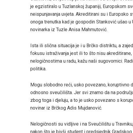
je egzistiralo u Tuzlanskoj županiji, Europskom sve
neispunjavanja uvjeta. Akreditirani su i Europsko s
onoga trenutka kad je gospodin Stanković ušao u 
novinarka iz Tuzle Anisa Mahmutović.
Ista ili slična situacija je i u Brčko distriktu, a 
fokusu istraživanja jest ili to što nisu akreditirane, a
nelogičnostima u radu, kažu naši sugovornici. Radi 
politika.
Mogu slobodno reći, usko povezano, koruptivno djel
odnosno sveučilišta. Jer svi znamo da na području 
zbog toga i djeluju, a to je usko povezano s korup
novinar iz Brčkog Adis Mujdanović.
Nelogičnosti su vidljive i na Sveučilištu u Travnik
nakon što je bivši student i predsjednik Gradskog 