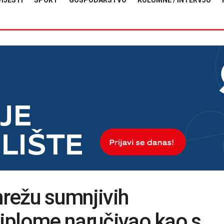
VIJESTI
SPORT
GOSPODARSTVO
KOLUMNE / INTERVJU
mrežu sumnjivih
“Diplome naručivao kao s