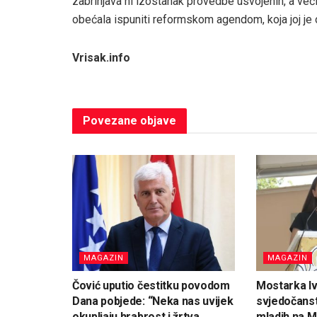
zabrinjava ni izostanak provedbe usvojenih, a već
obećala ispuniti reformskom agendom, koja joj j
Vrisak.info
Povezane
objave
MAGAZIN
MAGAZIN
Čović uputio čestitku povodom
Mostarka Iv
Dana pobjede: “Neka nas uvijek
svjedočanst
okupljaju hrabrost i žrtva
mladih na M