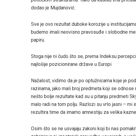
dodao je Mujdanović.
Sve je ovo rezultat duboke korozije u institucija
budemo imali neovisno pravosuđe i slobodne medi
papiru.
Stoga nije ni čudo što se, prema Indeksu percepci
najlošije pozicionirane države u Europi.
Nažalost, vidimo da je po optužnicama koje je pod
razinama, jako mali broj predmeta koji se odnose n
nešto bolje rezultate kad su u pitanju predmeti S
malo radi na tom polju. Razlozi su vrlo jasni – mi 
rezultira time da imamo amnestiju za velika kaznen
Osim što se ne usvajaju zakoni koji bi nas pomaknu