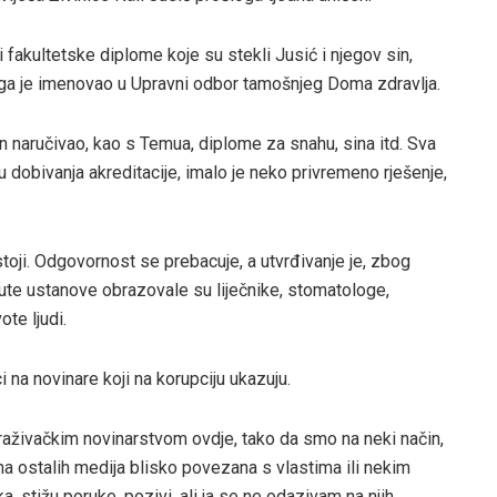
 i fakultetske diplome koje su stekli Jusić i njegov sin,
 ga je imenovao u Upravni odbor tamošnjeg Doma zdravlja.
 on naručivao, kao s Temua, diplome za snahu, sina itd. Sva
u dobivanja akreditacije, imalo je neko privremeno rješenje,
ji. Odgovornost se prebacuje, a utvrđivanje je, zbog
te ustanove obrazovale su liječnike, stomatologe,
ote ljudi.
 na novinare koji na korupciju ukazuju.
straživačkim novinarstvom ovdje, tako da smo na neki način,
ećina ostalih medija blisko povezana s vlastima ili nekim
, stižu poruke, pozivi, ali ja se ne odazivam na njih,