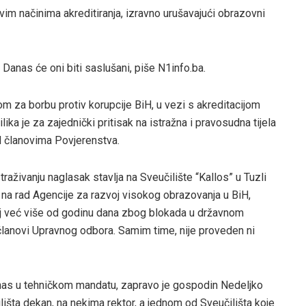
ivim načinima akreditiranja, izravno urušavajući obrazovni
 Danas će oni biti saslušani, piše N1info.ba.
 za borbu protiv korupcije BiH, u vezi s akreditacijom
ka je za zajednički pritisak na istražna i pravosudna tijela
ed članovima Povjerenstva.
raživanju naglasak stavlja na Sveučilište “Kallos” u Tuzli
osi na rad Agencije za razvoj visokog obrazovanja u BiH,
oj već više od godinu dana zbog blokada u državnom
lanovi Upravnog odbora. Samim time, nije proveden ni
nas u tehničkom mandatu, zapravo je gospodin Nedeljko
ilišta dekan, na nekima rektor, a jednom od Sveučilišta koje