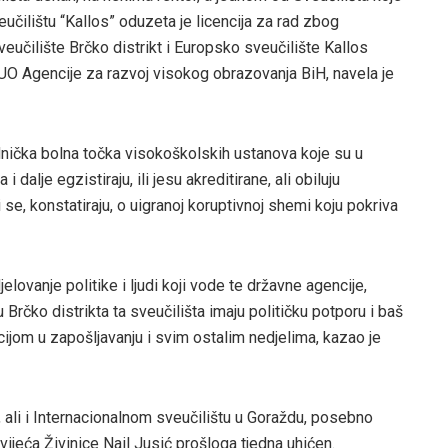
učilištu “Kallos” oduzeta je licencija za rad zbog
veučilište Brčko distrikt i Europsko sveučilište Kallos
UO Agencije za razvoj visokog obrazovanja BiH, navela je
zajednička bolna točka visokoškolskih ustanova koje su u
 i dalje egzistiraju, ili jesu akreditirane, ali obiluju
se, konstatiraju, o uigranoj koruptivnoj shemi koju pokriva
ovanje politike i ljudi koji vode te državne agencije,
Brčko distrikta ta sveučilišta imaju političku potporu i baš
cijom u zapošljavanju i svim ostalim nedjelima, kazao je
u, ali i Internacionalnom sveučilištu u Goraždu, posebno
vijeća Živinice Nail Jusić prošloga tjedna uhićen.