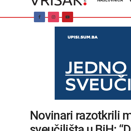
NASLOVNICA
Novinari razotkrili 
sveučilišta u BiH: 