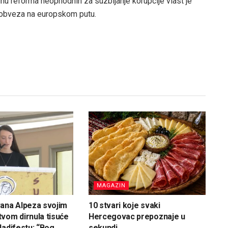
inu reforma neophodnih za suzbijanje korupcije vlast je
e obveza na europskom putu.
MAGAZIN
ana Alpeza svojim
10 stvari koje svaki
vom dirnula tisuće
Hercegovac prepoznaje u
ladifestu: “Bog
sekundi