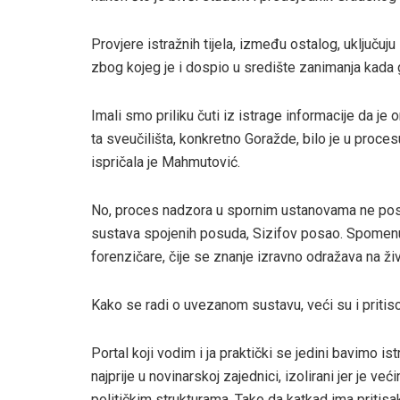
Provjere istražnih tijela, između ostalog, uključuju
zbog kojeg je i dospio u središte zanimanja kada
Imali smo priliku čuti iz istrage informacije da je
ta sveučilišta, konkretno Goražde, bilo je u proces
ispričala je Mahmutović.
No, proces nadzora u spornim ustanovama ne posto
sustava spojenih posuda, Sizifov posao. Spomenu
forenzičare, čije se znanje izravno odražava na živ
Kako se radi o uvezanom sustavu, veći su i pritisci
Portal koji vodim i ja praktički se jedini bavimo i
najprije u novinarskoj zajednici, izolirani jer je v
političkim strukturama. Tako da katkad ima pritisaka