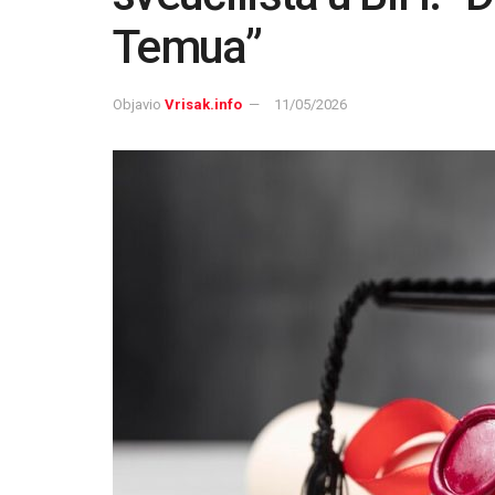
Temua”
Objavio
Vrisak.info
11/05/2026