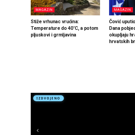
MAGAZIN
MAGAZIN
Stiže vrhunac vrućina:
Čović uputi
Temperature do 40°C, a potom
Dana pobjed
pljuskovi i grmljavina
okupljaju hr
hrvatskih br