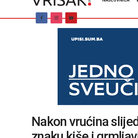
NASLOVNICA
Nakon vrućina slijed
znaku kiše i grmljav