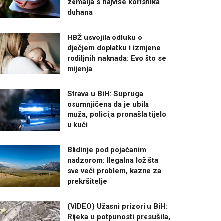
zemalja s najviše korisnika
duhana
HBŽ usvojila odluku o
dječjem doplatku i izmjene
rodiljnih naknada: Evo što se
mijenja
Strava u BiH: Supruga
osumnjičena da je ubila
muža, policija pronašla tijelo
u kući
Blidinje pod pojačanim
nadzorom: Ilegalna ložišta
sve veći problem, kazne za
prekršitelje
(VIDEO) Užasni prizori u BiH:
Rijeka u potpunosti presušila,