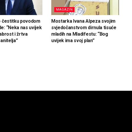
MAGAZIN
o čestitku povodom
Mostarka Ivana Alpeza svojim
e: “Neka nas uvijek
svjedočanstvom dirnula tisuće
abrost i žrtva
mladih na Mladifestu: “Bog
anitelja”
uvijek ima svoj plan”