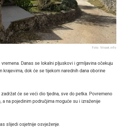
Foto: Vrisak.info
 vremena. Danas se lokalni pljuskovi i grmljavina očekuju
 krajevima, dok će se tijekom narednih dana oborine
zadržat će se veći dio tjedna, sve do petka. Povremeno
e, a na pojedinim područjima moguće su i izraženije
s slijedi osjetnije osvježenje.