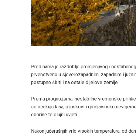
Pred nama je razdoblje promjenjivog i nestabilnog
prvenstveno u sjeverozapadnim, zapadnim i južnim
postupno širiti i na ostale dijelove zemlje.
Prema prognozama, nestabilne vremenske prilike 
se očekuju kiša, pljuskovi i grmljavinsko nevrijem
oborine te olujni uvjeti.
Nakon jučerašnjih vrlo visokih temperatura, od dana