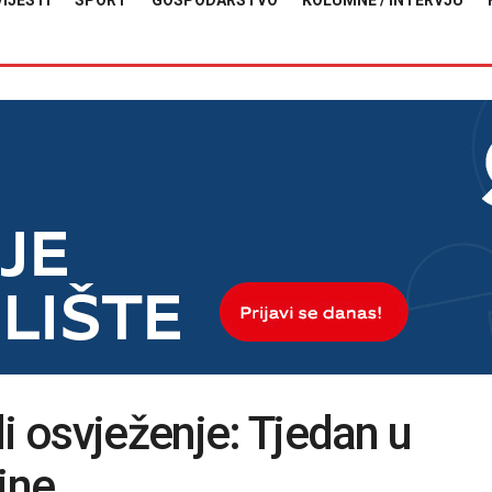
VIJESTI
SPORT
GOSPODARSTVO
KOLUMNE / INTERVJU
i osvježenje: Tjedan u
ine