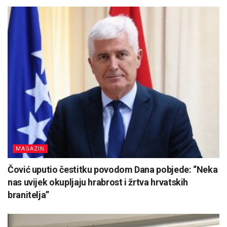
MAGAZIN
Čović uputio čestitku povodom Dana pobjede: “Neka
nas uvijek okupljaju hrabrost i žrtva hrvatskih
branitelja”