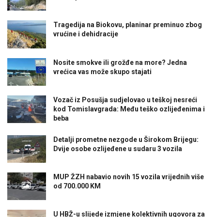
Tragedija na Biokovu, planinar preminuo zbog
vrućine i dehidracije
Nosite smokve ili grožđe na more? Jedna
vrećica vas može skupo stajati
Vozač iz Posušja sudjelovao u teškoj nesreći
kod Tomislavgrada: Među teško ozlijeđenima i
beba
Detalji prometne nezgode u Širokom Brijegu:
Dvije osobe ozlijeđene u sudaru 3 vozila
MUP ŽZH nabavio novih 15 vozila vrijednih više
od 700.000 KM
U HBŽ-u slijede izmjene kolektivnih ugovora za