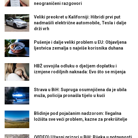
neograničeni razgovori
Veliki preokret u Kaliforniji: Hibridi prvi put
nadmašili električne automobile, Tesla i dalje
drži vrh
Pušenje i dalje veliki problem u EU: Objavljena
ljestvica zemalja s najviše korisnika duhana
HBŽ usvojila odluku o dječjem doplatku i
izmjene rodiljnih naknada: Evo što se mijenja
Strava u BiH: Supruga osumnjičena da je ubila
muža, policija pronašla tijelo u kući
Blidinje pod pojačanim nadzorom: Ilegalna
ložišta sve veći problem, kazne za prekršitelje
(VIDEO) Užasni prizori u BiH: Rijeka u potpunosti