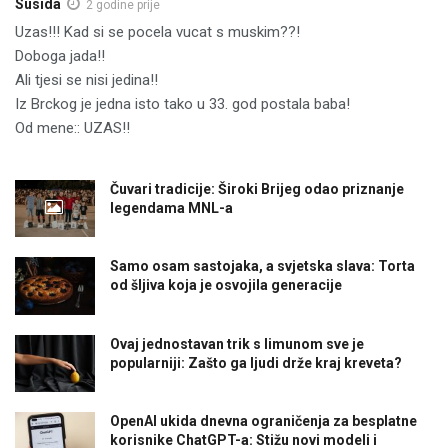
Susida
2 godine prije
Uzas!!! Kad si se pocela vucat s muskim??!
Doboga jada!!
Ali tjesi se nisi jedina!!
Iz Brckog je jedna isto tako u 33. god postala baba!
Od mene:: UZAS!!
Čuvari tradicije: Široki Brijeg odao priznanje
legendama MNL-a
Samo osam sastojaka, a svjetska slava: Torta
od šljiva koja je osvojila generacije
Ovaj jednostavan trik s limunom sve je
popularniji: Zašto ga ljudi drže kraj kreveta?
OpenAI ukida dnevna ograničenja za besplatne
korisnike ChatGPT-a: Stižu novi modeli i