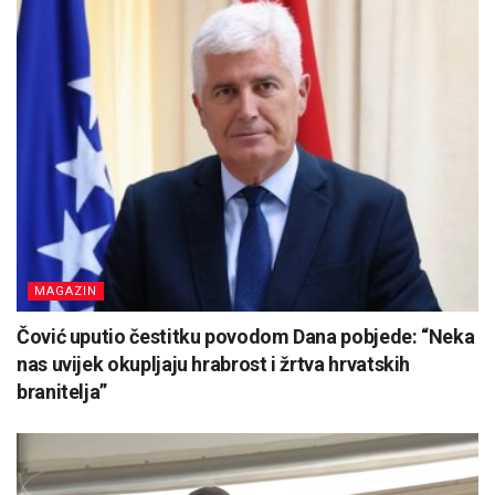
MAGAZIN
Čović uputio čestitku povodom Dana pobjede: “Neka
nas uvijek okupljaju hrabrost i žrtva hrvatskih
branitelja”