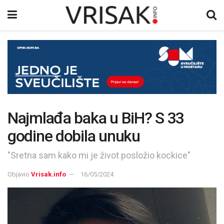
Najmlađa baka u BiH? S 33
godine dobila unuku
"Sretna sam kako mi je život posložio kockice"
Objavio
Vrisak.info
16/05/2024