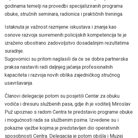
godinama temelji na provedbi specijaliziranih programa
obuke, stručnih seminara, radionica i praktičnih treninga.
Istaknuta je važnost razmjene iskustava i znanja kao
osnove razvoja suvremenih policijskih kompetencija te je
izraženo obostrano zadovoljstvo dosadašnjim rezultatima
suradnje.
Sugovornici su pritom naglasili da će se dobra partnerska
praksa nastaviti radi daljnjeg jačanja profesionalnih
kapaciteta i razvoja novih oblika zajedničkog stručnog
usavršavanja.
Članovi delegacije potom su posjetili Centar za obuku
vodiča i dresuru službenih pasa, gdje ih je voditelj Miroslav
Puž upoznao s radom Centra te predstavio programe obuke
i mogućnosti rada sa službenim psima. Izvedene su i
pokazne vježbe kojima je predstavljen dio operativnih
sposobnosti Centra. Delegacija je potom obišla i Muzej