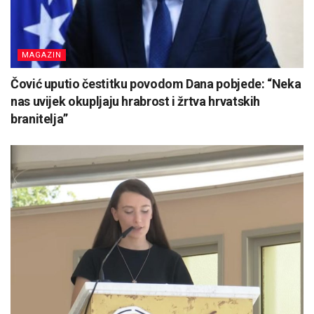
MAGAZIN
Čović uputio čestitku povodom Dana pobjede: “Neka
nas uvijek okupljaju hrabrost i žrtva hrvatskih
branitelja”